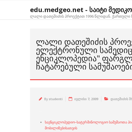
Skip
edu.medgeo.net - საიტი მედიკ
to
content
ლალი დათეშიძის პროექტით 1996 წლიდან. ქართული ს
ᲚᲐᲚᲘ ᲓᲐᲗᲔᲨᲘᲫᲘᲡ ᲞᲠᲝᲔ
ᲔᲚᲔᲥᲢᲠᲝᲜᲣᲚᲘ ᲡᲐᲛᲔᲓᲘ
ᲔᲜᲪᲘᲙᲚᲝᲞᲔᲓᲘᲐ" ᲤᲐᲠᲒᲚ
ᲩᲐᲢᲐᲠᲔᲑᲣᲚᲘ ᲡᲐᲛᲣᲨᲐᲝᲔᲑ
By
studenti
ივლისი 7, 2009
დათეშიძის შ
…
საენციკლოპედიო–სატერმინოლოგიო სამუშაოთა პი
მობილიზებისათვის