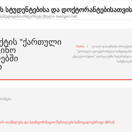
ოს სტუდენტებისა და დოქტორანტებისათვის
ამედიცინო ინტერნეტ-ქსელი medgeo.net
ᲥᲢᲘᲡ "ᲥᲐᲠᲗᲣᲚᲘ
ᲪᲘᲜᲝ
Home
/
ლალი დათეშიძის პროექტი
"ქართული ელექტრონული სამედიცინ
ᲔᲑᲨᲘ
ენციკლოპედია" ფარგლებში ჩატარებულ
სამუშაოებ
Ი
რომები
არ–თანხლება და საინფორმაციო წერილები საზოგადოებრივი აზრის