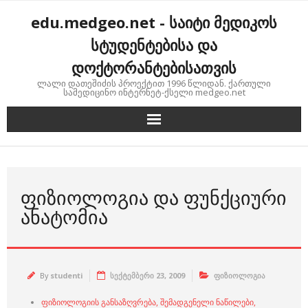
Skip
edu.medgeo.net - საიტი მედიკოს
to
content
სტუდენტებისა და
დოქტორანტებისათვის
ლალი დათეშიძის პროექტით 1996 წლიდან. ქართული
სამედიცინო ინტერნეტ-ქსელი medgeo.net
ᲤᲘᲖᲘᲝᲚᲝᲒᲘᲐ ᲓᲐ ᲤᲣᲜᲥᲪᲘᲣᲠᲘ
ᲐᲜᲐᲢᲝᲛᲘᲐ
By
studenti
სექტემბერი 23, 2009
ფიზიოლოგია
ფიზიოლოგიის განსაზღვრება, შემადგენელი ნაწილები,