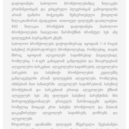
დატოტიანება საბოლოო ბრონქიოლებამდე; წილაკები
ერთმანეთისგან და ვისცერული პლევრისგან გამოყოფილნი
არიან ფაშარი ბოჭკოვანი შემაერთებელი ქსოვილის
წილაკთაშორის ძგიდეებით. თითოეულ ფილტვში დაახლოებით
800 წილაკია. ბრონქების დატოტიანება (საბოლოო
ბრონქიოლების ჩათვლით) წარმოქმნის ბრონქულ ხეს ანუ
ფილტვების ჰაერგამტარ გზებს.
საბოლოო ბრონქიოლები დიქოტომიურად იყოფიან 1–4 რიგის
სასუნთქ (რესპირატორულ) ბრონქიოლებად, რომლებიც, თავის
მხრივ, იყოფიან ალვეოლურ სადინრებად (სავალებად),
რომლებიც 1–4–ჯერ განიცდიან განტოტებას და მთავრდებიან
ალვეოლური პარკებით. ალვეოლური სადინრების, ალვეოლური
პარკების და სასუნთქი ბრონქიოლების კედლებზე
განლაგებულნი არიან ფილტვების ალვეოლები, რომლებიც
იხსნებიან მათ სანათურში. ალვეოლურ სადინრებთან, სასუნთქ
ბრონქებთან და პარკებთან ერთად ალვეოლები ქმნიან
ალვეულურ ხეს ანუ ფილტვის სასუნთქ პარენქიმას; მის
მორფოფუნქციონალურ ერთეულს წარმოადგენს აცინუსი,
რომელიც მოიცავს ერთ სასუნთ ბრონქიოლს და მასთან
დაკავშირებულ ალვეოლურ სადინრებს, ტომრებს და
ალვეოლებს.
ზრდასრულ ადამიანში ფილტვის მწვერვალი შეესაბამება