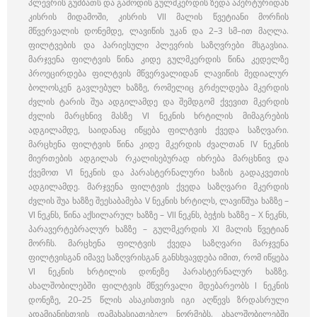
პლევრის გუმბათს და გამოდის გულმკერდის ზედა აპერტურიდან
კისრის მიდამოში, კისრის VII მალის წვეტიანი მორჩის
მწვერვალის დონემდე, ლავიწის უკან და 2–3 სმ–ით მაღლა.
ფილტვების და პარიესული პლევრის საზღვრები მსგავსია.
მარჯვენა ფილტვის წინა კიდე გულმკერდის წინა კედელზე
პროეცირდება ფილტვის მწვერვალიდან ლავიწის მედიალურ
ბოლოსკენ გავლებულ ხაზზე, რომელიც გრძელდება მკერდის
ძვლის ტარის შუა ადგილამდე და შემდგომ ქვევით მკერდის
ძვლის მარცხნივ მასზე VI ნეკნის ხრტილის მიმაგრების
ადგილამდე, საიდანაც იწყება ფილტვის ქვედა საზღვარი.
მარცხენა ფილტვის წინა კიდე მკერდის ძვალთან IV ნეკნის
მიერთების ადგილას რკალისებურად იხრება მარცხნივ და
ქვემოთ VI ნეკნის და პარასტერნალური ხაზის გადაკვეთის
ადგილამდე. მარჯვენა ფილტვის ქვედა საზღვარი მკერდის
ძვლის შუა ხაზზე შეესაბამება V ნეკნის ხრტილს, ლავიწშუა ხაზზე –
VI ნეკნს, წინა აქსილარულ ხაზზე – VII ნეკნს, ბეჭის ხაზზე – X ნეკნს,
პარავერტებრალურ ხაზზე – გულმკერდის XI მალის წვეტიან
მორჩს. მარცხენა ფილტვის ქვედა საზღვარი მარჯვენა
ფილტვისგან იმავე საზღვრისგან განსხვავდება იმით, რომ იწყება
VI ნეკნის ხრტილის დონეზე პარასტერნალურ ხაზზე.
ახალშობილებში ფილტვის მწვერვალი მდებარეობს I ნეკნის
დონეზე, 20–25 წლის ასაკისთვის იგი აღწევს ზრდასრული
ადამიანისთვის დამახასიათებელ ნორმებს. ახალშობილებში