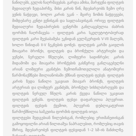
ნაწილებს, გულის ჩაღრმავებას. გარდა ამისა, მარჯვენა ფილტვის
მედიალურ ზედაპირზე, მისი კარის წინ, მდებარეობს ზემო ღრუ
ვენის ნაჭდევი, ხოლო კარის უკან – მცირე ზომის ნაჭდევები,
მიმდებარე კენტი ვენისგან და საყლაპავისგან. ორივე ფილტვის
მედიალური ზედაპირების ცენტრში განლაგებულია ძაბრის
ფორმის ჩაღრმავება – ფილტვის კარი. სკელეტოტოპიურად
ფილტვის კარი შეესაბამება უკნიდან გულმკერდის V-VII მალებს,
ხოლო წინიდან II-V ნეკნების დონეს. ფილტვის კარში გაივლის
მთავარი ბრონქი, ფილტვის და ბრონქული არტერიები და
ვენები, ნერვული წნულები, ლიმფური სადინრები; კარის
მიდამოში და მთავარი ბრონქების გასწვრივ განლაგებულნი
არიან ლიმფური კვანძები. ზემოთჩამოთვლილი ანატომიური
წარმონაქმნები მთლიანობაში ქმნიან ფილტვის ფესვს. ფილტვის
კარის ზედა ნაწილი უკავიათ მთავარ ბრონქს, ფილტვის
არტერიას და ლიმფურ კვანძებს, ბრონქულ სისხლძარღვებს და
ფილტვის ნერვულ წნულს. კარის ქვედა ნაწილი უკავიათ
ფილტვის ვენებს. ფილტვის ფესვი დაფარულია პლევრით.
ფილტვის ფესვის ქვემოთ, პლევრის დუბლიკატურით
წარმოქმნილია სამკუთხა ფორმის ფილტვის იოგი.
ფილტვები შედგებიან წილებისგან, რომლებიც ერთმანეთისგან
გამოყოფილნი არიან წილთაშუა ნაპრალებით, რომლებიც თავის
მხრივ, მდებარეობენ ფილტვის ფესვიდან 1–2 სმ–ის მანძილზე.
მარჯვენა ფილტვში