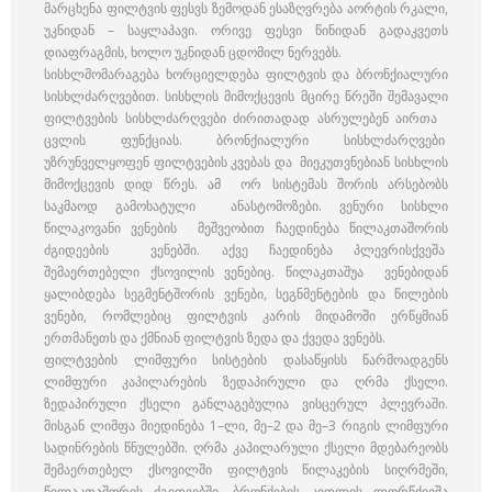
მარცხენა ფილტვის ფესვს ზემოდან ესაზღვრება აორტის რკალი,
უკნიდან – საყლაპავი. ორივე ფესვი წინიდან გადაკვეთს
დიაფრაგმის, ხოლო უკნიდან ცდომილ ნერვებს.
სისხლმომარაგება ხორციელდება ფილტვის და ბრონქიალური
სისხლძარღვებით. სისხლის მიმოქცევის მცირე წრეში შემავალი
ფილტვების სისხლძარღვები ძირითადად ასრულებენ აირთა
ცვლის ფუნქციას. ბრონქიალური სისხლძარღვები
უზრუნველყოფენ ფილტვების კვებას და მიეკუთვნებიან სისხლის
მიმოქცევის დიდ წრეს. ამ ორ სისტემას შორის არსებობს
საკმაოდ გამოხატული ანასტომოზები. ვენური სისხლი
წილაკოვანი ვენების მეშვეობით ჩაედინება წილაკთაშორის
ძგიდეების ვენებში. აქვე ჩაედინება პლევრისქვეშა
შემაერთებელი ქსოვილის ვენებიც. წილაკთაშუა ვენებიდან
ყალიბდება სეგმენტშორის ვენები, სეგნმენტების და წილების
ვენები, რომლებიც ფილტვის კარის მიდამოში ერწყმიან
ერთმანეთს და ქმნიან ფილტვის ზედა და ქვედა ვენებს.
ფილტვების ლიმფური სისტების დასაწყისს წარმოადგენს
ლიმფური კაპილარების ზედაპირული და ღრმა ქსელი.
ზედაპირული ქსელი განლაგებულია ვისცერულ პლევრაში.
მისგან ლიმფა მიედინება 1–ლი, მე–2 და მე–3 რიგის ლიმფური
სადინრების წნულებში. ღრმა კაპილარული ქსელი მდებარეობს
შემაერთებელ ქსოვილში ფილტვის წილაკების სიღრმეში,
წილაკთაშორის ძგიდეებში, ბრონქების კედლის ლორწქვეშა