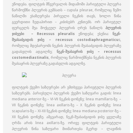
ეწოდება. ფილტვის მწვერვალის მიდამოში პარიეტული პლევრა
წარმოქმნი პლევრის გუმბათს – cupula pleurae, რომელიც ზემო
ნაწილში ესაზღვრება პირველი ნეკნის თავს, ხოლო წინა
გვერდითი ზედაპირით – კიბისებრ კუნთებს. ორ პარიეტულ
ფურცელს შუა მოქცეულ პლევრის ღრუს ნაწილს
პლევრის
ჯიბეები – Recessus pleuralis
ეწოდება; ესენია:
ნეკნ-
შუასაძგიდის ჯიბე – recessus costodiaphragmaticu
s,
რომელიც მდებარეობს ნეკნის პლევრის შუასაძგიდის პლევრაზე
გადასვლის ადგილზე;
ნეკნ-შუასაყრის ჯიბე – recessus
costomediastinalis
, რომელიც წარმოიქმნება ნეკნის პლევრის
შუასაყრის პლევრაზე გადასვლის ადგილზე.
ფილტვის ქვემო საზღვრები არ ემთხვევა პარიეტული პლევრის
საზღვრებს. პარიესული პლევრის ქვემო საზღვარი გადის: linea
mediana anterior-ზე – VI-VII ნეკნის დონეზე; linea mamillaris-ზე –
VII ნეკნის დონეზე; linea axillaris-ზე – X ნეკნის დონეზე; linea
scapularis-ზე – XI-XII ნეკნის დონეზე; linea mediana posterior-ზე –
XII ნეკნის დონეზე. ამგვარად, ნეკნ-შუასაძგიდის ჯიბე ყველაზე
ღრმა არის linea axillaris-ზე. ორივე ფილტვის პარიეტული
პლევრის წინა საზღვარი მიიმართება მკერდ – ლავიწის