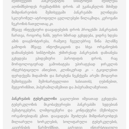
შემთხევებში პანკრეატიტის სიმპტომები შეიძლება
აღინიშნებოდეს რევმატიზმის დროს. ამ უკანაკნელის მძიმედ
მიმდინარეობის შემთხვევაში პანკრეასში ვლინდება
სკლეროზულ–ატროფიული ცვლილებები წილაკშიდა, კეროვანი
ნეკროზის ჩათვლითაც კი.
მწვავე ინფექციური დაავადებების დროს პროცესში პანკრეასის
ჩართვა, როგორც ჩანს, უფრო ხშირად გვხვდება, ვიდრე ხდება
ამის დიაგნოსტირება, რამეთუ ჩვეულებრივ წინა პლანზე
გამოდის მწვავე ინტოქსიკაციის და სხვა ორგანოების
დაზიანებების სიმპტომები. უხშირესად პანკრეასის დაზიანება
გვხვდება ეპიდემიური პაროტიტის დროს, რაც
მორფოლოგიურად გამოიხატება უპირატესად ჯირკვლის
ინტერსტიციული ანთებით, კლინიკურად კი – ტკივილებით
ფერდქვეშა მიდამოში და მარცხენა ნეკნქვეშა არეში (ზოგიერთ
შემთხვევაში შემოსარტყვლითი ხასიათის), ღებინებით,
მეტეორიზმით, ჰიპერამილაზემიით და ჰიპერამილაზურიით.
პანკრეასის ტუბერკულოზი
გაცილებით იშვიათად გვხვდება.
ტუბერკულოზის მიკობაქტერიები პანკრეასში ხვდებიან
ჰემატოგებური, ლიმფოგენური და კონტაქტური (მეზობელი
ორგანოებიდან) გზით. დაავადება შეიძლება მიმდინარეობდეს
მილიარული ხორკლების, სოლიტარული ტუბერკულების,
კავერნების წარმოქმნით, აგრეთვე ინტერსტიციული