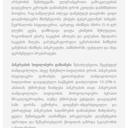
არსებობის შემთხვევაში. ულტრაბგერითი გამოკვლევისას
დადგენილი კეროვანი დაზიანების დროს კეთდება დამიზნებითი
ბიოფსია, რაც საშუალებას იძლევა დაზუსტდეს დიაგნოზი. დიდი
დიაგნოსტიკური მნიშვნელობა ენიჭება ტუბერკულინურ სინჯებს.
მკურნალობა სპეციფიკურია. აგრეთვე ინიშნება ხშირი (5–6–ჯერ
დღეში) კვება, დამზოგავი დიეტა ცხიმების შეზღუდვით,
რაციონიდან ცხარე საკვების ამოღება და ცილებით მდიდარი
საკვების მიღება. გარესეკრეტორული უკმარისობის ნიშნების
გაჩენისას ინიშნება პანკრეატინი, პანზინორმი, ფესტალი და სხვა
ფერმენტული პრეპარატები.
პანკრეასის სიფილისური დაზიანება
შესაძლებელია შეგვხვდეს
თანდაყოლილი, ასევე შეძენილი სიფილისის დროს. პანკრეასის
სპეციფიკური დაზიანება უვითარდებათ თანდაყოლილი
სიფილისით დაავადებული ბავშვების დაახლოებით 10–20%–ს.
ამასთან, უხშირესად ზიანდება პანკრეასის თავი. პანკრეასის
თანდაყოლილი სიფილისის მორფოლოგიური სურათი
მრავალფეროვანია, თუმცა უხშირესად გვხვდება დაავადების
სამი ფორმა: გუმოზური, დიფუზურ–ინტერსტიციული და
უპირატესად პანკრეასის სადინრების დაზიანებით მიმდინარე.
ყველა შემთხვევაში აღინიშნება ჯირკვლოვანი ელემენტების
ატროფია და შემაერთებელის ქსოვილის გაზრდა სკლეროზის
განვითარებით.