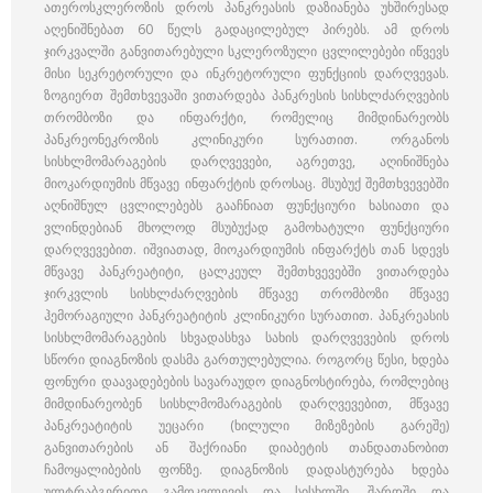
ათეროსკლეროზის დროს პანკრეასის დაზიანება უხშირესად
აღენიშნებათ 60 წელს გადაცილებულ პირებს. ამ დროს
ჯირკვალში განვითარებული სკლეროზული ცვლილებები იწვევს
მისი სეკრეტორული და ინკრეტორული ფუნქციის დარღვევას.
ზოგიერთ შემთხვევაში ვითარდება პანკრესის სისხლძარღვების
თრომბოზი და ინფარქტი, რომელიც მიმდინარეობს
პანკრეონეკროზის კლინიკური სურათით. ორგანოს
სისხლმომარაგების დარღვევები, აგრეთვე, აღინიშნება
მიოკარდიუმის მწვავე ინფარქტის დროსაც. მსუბუქ შემთხვევებში
აღნიშნულ ცვლილებებს გააჩნიათ ფუნქციური ხასიათი და
ვლინდებიან მხოლოდ მსუბუქად გამოხატული ფუნქციური
დარღვევებით. იშვიათად, მიოკარდიუმის ინფარქტს თან სდევს
მწვავე პანკრეატიტი, ცალკეულ შემთხვევებში ვითარდება
ჯირკვლის სისხლძარღვების მწვავე თრომბოზი მწვავე
ჰემორაგიული პანკრეატიტის კლინიკური სურათით. პანკრეასის
სისხლმომარაგების სხვადასხვა სახის დარღვევების დროს
სწორი დიაგნოზის დასმა გართულებულია. როგორც წესი, ხდება
ფონური დაავადებების სავარაუდო დიაგნოსტირება, რომლებიც
მიმდინარეობენ სისხლმომარაგების დარღვევებით, მწვავე
პანკრეატიტის უეცარი (ხილული მიზეზების გარეშე)
განვითარების ან შაქრიანი დიაბეტის თანდათანობით
ჩამოყალიბების ფონზე. დიაგნოზის დადასტურება ხდება
ულტრაბგერითი გამოკვლევის და სისხლში, შარდში და