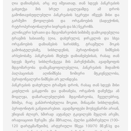
ღია დაზიანებას, არც თუ იშვიათად, თან სდევს პანკრეასის
გახეთქვა მის სრულ გაგლეჯამდე. ამ დროს
გამონთავისუფლებული პანკრეასის სეკრეტი იწვევს მისი და
გარშემო ქსოვილების და ორგანოების (ბადექონის,
რეტროპერიტონალური სივრცის და სხ.) ნეკროზს.
კლინიკური სურათი და მდგომარეობის სიმძიმე დამოკიდებულია
ტრავმის ხასიათზე (ღია, დახურული), ჯირკვლის და სხვა
ორგანოების დაზიანების ხარისხზე, ტრავმული შოკის
გამოხატულებაზე, სისხლდენის, პერიტონიტის ნიშნების
არსებობაზე. პანკრეასის მსუბუქი დაზიანებებისას, რასაც თან
სდევს მცირე სისხლჩაქცევა მის პარენქიმაში, ავადმყოფის
მდგომარეობა დამაკმაყოფილებელია, პანკრეასის მიდამოს
პალპაციისას აღინიშნება ზომიერი მტკივნეულობა,
პერიტონეალური ნიშნები არ ვლინდება.
პანკრეასის დახურული ტრამვის დროს, რასაც თან სდევს მისი
კაფსულის გასკდომა და დაზიანება, ორგანოს დაჩეჩქვა ან
მოგლეჯა, დაზარალებულების მდგომარეობა, ჩვეულებრივ,
მძიმეა, რაც განპირობებულია შოკით, შინაგანი სისხლდენის,
პერიტონიტის განვითარებით. ავადმყოფები მოუსვენარნი არიან,
უჩივიან ძლიერ, ხშირად აუტანელ ტკივილებს მუცლის არეში,
ირადიაციით ზურგში. ენა მშრალია, პულსი გახშირებული (100–
120 დარტყმა/წუთში), არტერიული წნევა 100/70 მმ.ვწ.სვ და