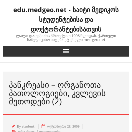
Skip
edu.medgeo.net - საიტი მედიკოს
to
content
სტუდენტებისა და
დოქტორანტებისათვის
ლალი დათეშიძის პროექტით 1996 წლიდან. ქართული
სამედიცინო ინტერნეტ-ქსელი medgeo.net
ᲞᲐᲜᲙᲠᲔᲐᲡᲘ – ᲝᲠᲒᲐᲜᲝᲗᲐ
ᲞᲐᲗᲝᲚᲝᲒᲘᲔᲑᲘ, ᲙᲕᲚᲔᲕᲘᲡ
ᲛᲔᲗᲝᲓᲔᲑᲘ (2)
By
studenti
ოქტომბერი 28, 2009
ორგანოთა პათოლოგიები