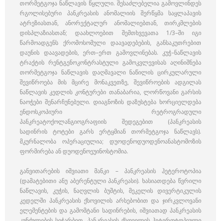
თორმეტგოჯა ნაწლავის წყლული. შესაძლებელია გამოვლინდეს
რგოლისებური პანკრეასის ანომალიის შერწყმა საყლაპავის
ატრეზიასთან, ანორექტალურ ანომალიებთან, თირკმლების
დისპლაზიასთან; დაახლოებით შემთხვევათა 1/3–ში იგი
წარმოადგენს ქრომოსომული დაავადებების, განსაკუთრებით
დაუნის დაავადების, ერთ–ერთ გამოვლინებას. კუჭ–ნაწლავის
ტრაქტის რენტგენოკონტრასტული გამოკვლევისას აღინიშნება
თორმეტგოჯა ნაწლავის დაღმავალი ნაწილის ცირკულარული
შევიწროება მის მცირე მონაკვეთზე, შევიწროების ადგილას
ნაწლავის კედლის კონტურები თანაბარია, ლორწოვანი გარსის
ნაოჭები შენარჩუნებული. დიაგნოზის დაზუსტება ხორციელდება
ენდოსკოპიური რეტროგრადული
პანკრეატოქოლანგიოგრაფიის შედეგებით (პანკრეასის
სადინრის ტოტები გარს ერტყმიან თორმეტგოჯა ნაწლავს).
მკურნალობა ოპერაციულია; დუოდენოდუოდენოანასტომოზის
ფორმირება ან დუოდენოეუინოსტომია.
განვითარების იშვიათი მანკი – პანკრეასის ჰეტეროტოპია
(დამატებითი ანუ აბერენტული პანკრეასი). ხასიათდება წვრილი
ნაწლავის, კუჭის, ნაღვლის ბუშტის, მეკელის დივერტიკულის
კედელში პანკრეასის ქსოვილის არსებობით და ჯირკვლოვანი
ელემენტების და გამომტანი სადინრების, იშვიათად პანკრეასის
კუნძულების სიჭარბით. პანკრეასის ქსოვილის ჰეტეროტოპიული