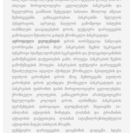
ახლავთ მორფოლოგიური ცვლილებები პანკრეასში და
ჩვეულებრივ გააჩნიათ შექცევადი ხასიათი. მხოლოდ იშვიათ
შემთხვევებში, განსაკუთრებით პანკრეასში წყლულის
პენეტრაციის, აგრეთვე ნაღვლის გამომყოფი სისტემის
თანმხლები დაავადებების დროს, ფუქციური დარღვევების
გამოსავალი შესაძლოა გახდეს ქრონიკული პანკრეატიტი.
ატროფიული დუოდენიტის
დროს თორმეტგოჯა ნაწლავის
ლორწოვანი გარსის მიერ პანკრეასის წვენის სეკრეციის
ბუნებრივი სტიმულატორების სეკრეტინის და ქოლეცისტოკინინის
გამომუშავების დაქვეითების გამო, ირღვევა პანკრეასის წვენის
გამომუშავების პროცესი. პანკრეასის ფუნქციური დარღვევებს
შესაძლებელია ადგილი ჰქონდეთ ქრონიკული ჰეპატიტების და
ღვიძლის ციროზების დროს (ზოგ შემთხვევაში ღვიძლის
ციროზების დროს ვლინდება ქრონიკული პანკრეატიტის და
პანკრეასის ფიბროზის ტიპის მორფოლოგიური ცვლილებები).
ქრონიკული კოლიტების, განსაკუთრებით არასპეციფიკური
წყლულოვანი კოლიტის დროს, აღინიშნება პანკრეასის
ფერმენტების დისოციაცია დუოდენალურ შიგთავსში (α–
ამილაზას აქტივობის მომატება, ლიპაზას და ტრიპსინის
აქტივობის დაქვეითება), ლიპაზას (ატაქსილრეზისტენტული)
აქტივობის მატება სისხლის შრატში.
ფუნქციური დარღვევების დიაგნოზის დადგენა ხდება