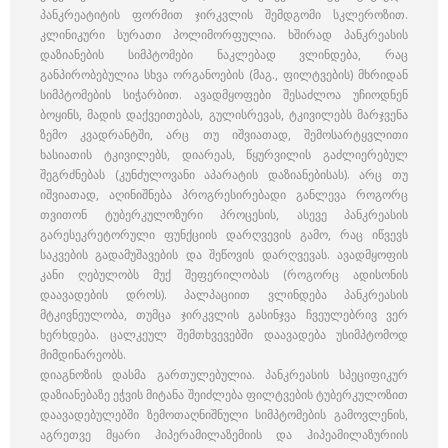
პანკრეატიტის ფორმით ჯირკვლის შემდგომი სკლეროზით.
კლინიკური სურათი პოლიმორფულია. ხშირად პანკრეასის
დაზიანების სიმპტომები ნაკლებად ვლინდება, რაც
განპირობებულია სხვა ორგანოების (მაგ., ფილტვების) მხრიდან
სიმპტომების სიჭარბით. ავადმყოფები შესაძლოა უჩიოდნენ
ბოყინს, მადის დაქვეითებას, გულისრევას, ტკივილებს მარჯვენა
ზემო კვადრანტში, არც თუ იშვიათად, შემოსარტყვლითი
ხასიათის ტკივილებს, დიარეას, წყურვილის გაძლიერებულ
შეგრძნებას (კუნძულოვანი აპარატის დაზიანებისას). არც თუ
იშვიათად, აღინიშნება პროგრესირებადი განლევა როგორც
თვითონ ტუბერკულოზური პროცესის, ასევე პანკრეასის
გარესეკრეტორული ფუნქციის დარღვევის გამო, რაც იწვევს
საკვების გადამუშავების და შეწოვის დარღვევას. ავადმყოფის
კანი ღებულობს მუქ შეფერილობას (როგორც ადისონის
დაავადების დროს). პალპაციით ვლინდება პანკრეასის
მტკივნეულობა, თუმცა ჯირკვლის გასინჯვა ჩვეულებრივ ვერ
ხერხდება. ცალკეულ შემთხვევებში დაავადება უსიმპტომოდ
მიმდინარეობს.
დიაგნოზის დასმა გართულებულია. პანკრეასის სპეციფიკურ
დაზიანებაზე ეჭვის მიტანა შეიძლება ფილტვების ტუბერკულოზით
დაავადებულებში ზემოთაღნიშნული სიმპტომების გამოვლენის,
აგრეთვე მყარი ჰიპერამილაზემიის და ჰიპეამილაზურიის