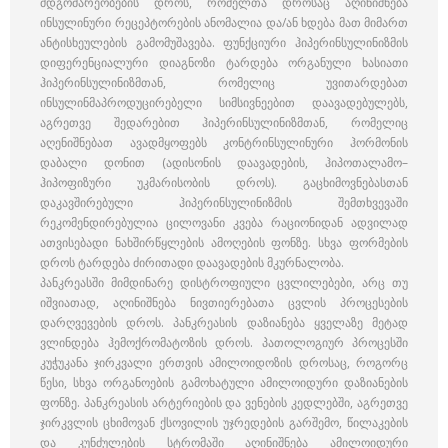
მდგომარეობების დროს, რომელთა დროსაც აღინიშნება
ინსულინური რეცეპტორების ანომალია და/ან ხდება მათ მიმართ
ანტისხეულების გამომუშავება. ფუნქციური ჰიპერინსულინიზმის
დიფერენციალური დიაგნოზი ტარდება ორგანული ხასიათი
ჰიპერინსულინიზმთან, რომელიც უვითარდებათ
ინსულინმაპროდუცირებელი სიმსივნეებით დაავადებულებს,
აგრეთვე შედარებით ჰიპერინსულინიზმთან, რომელიც
აღენიშნებათ ავადმყოფებს კონტრინსულინური ჰორმონის
დაბალი დონით (ადისონის დაავადების, ჰიპოთალამო–
ჰიპოფიზური უკმარისობის დროს). გაცხიმოვნებასთან
დაკავშირებული ჰიპერინსულინიზმის შემთხვევაში
რეკომენდირებულია ცილოვანი კვება რაციონიდან ადვილად
ათვისებადი ნახშირწყლების ამოღების ფონზე. სხვა ფორმების
დროს ტარდება ძირითადი დაავადების მკურნალობა.
პანკრეასში მიმდინარე დისტროფიული ცვლილებები, არც თუ
იშვიათად, აღინიშნება ნივთიერებათა ცვლის პროცესების
დარღვევების დროს. პანკრეასის დაზიანება ყველაზე მეტად
ვლინდება ჰემოქრომატოზის დროს. პათოლოგიურ პროცესში
კუჭუკანა ჯირკვალი ერთვის ამილოიდოზის დროსაც, როგორც
წესი, სხვა ორგანოების გამოხატული ამილოიდური დაზიანების
ფონზე. პანკრეასის არტერიების და ვენების კედლებში, აგრეთვე
ჯირკვლის ცხიმოვან ქსოვილის უჯრედების გარშემო, წილაკების
და კუნძულების სტრომაში აღინიშნება ამილოიდური