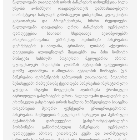
წყლულოვანი დაავადების დროს პანკრეასის დისფუნქციას ხელს
უწყობს აღნიშნული დაავადებისთვის დამახასიათებელი
თორმეტგოჯა ნაწლავის გამოხატული დისკინეზია, დუოდენიტის
განვითარება და პროგრესირება, ხშირი რეციდივები.
წყლულოვანი დაავადების დროს პანკრეასის ფუნქციური
დარღვევების ხასიათი სხვადასხვა ავადმყოფებში
არაერთგვაროვანია; უხშირესად აღინიშნება პანკრეასის
ფერმენტების (α–ამილაზა, ტრიპსინი, ლიპაზა) აქტივობის
დაქვეითება დუოდენალურ შიგთავსში და მისი ზომიერი
მომატება სისხლში. ზოგიერთი მკვლევარის აზრით,
დუოდენალურ შიგთავსში ლიპაზას აქტივობის დაქვეითების
ფონზე აღინიშნება α–ამილაზას აქტივობის მომატება (ე.წ.
პანკრეასის ფერმენტების გამოყოფის დისოციაცია). ზოგიერთ
შემთხვევაში რამდენადმე ქვეითდება პანკრეასის ინკრეტორული
ფუნქცია. მსგავსი მოვლენები აღინიშნება ქრონიკული
ატროფიული გასტრიტების დროს. წყლულოვანი დაავადების და
ქრონიკული გასტრიტის დროს საჭმლის მომნელებელი სისტემის
ორგანოების მჭიდრო ფუნქციური ურთიერთკავშირით,
პანკრეასის მოქმედების რეგულაციის ნერვული და ჰუმორული
მექანიზმების დარღვევებით (გასტროინტესტინალური
ჰორმონები) განპირობებული პანკრეასის ფუნქციური
დარღვევები ხშირად ვითარდება კუჭში და თორმეტგოჯა
ნაწლავში ხანგრძლივად მიმდინარე პროცესების ფონზე, თან არ