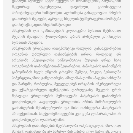
დაბალი. სუნთქვის აქტში მუცელი არ მონაწილეობს, პალპაციით
მკვეთრად მტკივნეულია, დაჭიმული, გამოხატულია
პარიტონეალური სიმპტომები, აღინიშნება განავლოვანი მასების
და აირების შეკავება, აგრეთვე სხეულის ტემპერატურის მომატება
და ინტოქსიკაციის სხვა სიმპტომები.
პანკრეასის ღია დაზიანებების კლინიკური სურათი მეტწილად
მუცლის შემავალი ჭრილობების დროს არსებული კლინიკური
სურათის მსგავსია.
პანკრეასის ტრავმების დიაგნოსტიკა რთულია, განსაკუთრებით
ორგანოს დახურული დაზიანებების დროს, როდესაც არ
არსებობს სპეციფიკური სიმპტომატიკა მუცლის ღრუს სხვა
ორგანოების დაზიანებებთან შედარებით. პანკრეასის დაზიანების
გამოცნობას ხელს უწყობს ტრავმის შემდეგ მოკლე პერიოდში
ჰიპერგლიკემიის განვითარება, ამილაზას დონის მატება სისხლში
და შარდში, რომლებიც მეტყველებენ ორგანოს ინკრეტორული
და ექსკრეტორული ფუნქციების დარღვევაზე. მუცლის ღრუს
შემავალი ჭრილობების შემთხვევაში პანკრეასის დაზიანების
დიაგნოსტიკას აადვილებს ჭრილობის არხის მიმართულების
განსაზღვრის შესაძლებლობა და მისი თანხვედრა პანკრეასის
პროექციასთან. საეჭვო შემთხვევებში კეთდება ლაპარასკოპია ან
დიაგნოსტიკური ლაპარატომია.
პანკრეასის დაზიანებების მკურნალობა ოპერაციულია; მხოლოდ
მსუბუქი დაზიანებები არ საჭიროებენ ოპერაციულ ჩარევას, თუმცა