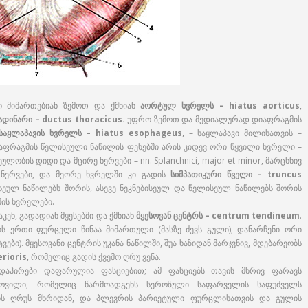
ი მიმართებიან ზემოთ და ქმნიან
აორტულ ხვრელს – hiatus aorticus
,
დინარი – ductus thoracicus.
უფრო ზემოთ და მედიალურად დიაფრაგმის
საყლაპავის ხვრელს – hiatus esophageus
, – საყლაპავი მილისათვის –
იაფრაგმის წელისეული ნაწილის ფეხებში არის კიდევ ორი წყვილი ხვრელი –
ნეულობის დიდი და მცირე ნერვები – nn. Splanchnici, major et minor, მარცხნივ
ე ნერვები, და მეორე ხვრელში კი გადის
სიმპათიკური წველი – truncus
სეულ ნაწილებს შორის, ასევე ნეკნებისეულ და წელისეულ ნაწილებს შორის
ის ხვრელები.
კენ, გადადიან მყესებში და ქმნიან
მყესოვან ცენტრს – centrum tendineum
.
ის ერთი ფურცელი წინაა მიმართული (მასზე ძევს გული), დანარჩენი ორი
ი). მყესოვანი ცენტრის უკანა ნაწილში, შუა ხაზიდან მარჯვნივ, მდებარეობს
rioris
, რომელიც გადის ქვემო ღრუ ვენა.
დაპირები დაფარულია ფასციებით; ამ ფასციებს თავის მხრივ ფარავს
სოვილი, რომელიც წარმოადგენს სეროზული საფარველის საფუძველს
ის ღრუს მხრიდან, და პლევრის პარიეტული ფურცლისათვის და გულის