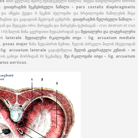
tis
მისი ყველაზე მცირე შემადგენელი ნაწლია; იწყება მახვილისებრი მორჩის
ი.
დიაფრაგმის ნეკნებისეული ნაწილი – pars costalis diaphragmatis
და იწყება ქვედა 6 ნეკნის ძვლოვანი და ხრტილოვანი ნაწილების შიგა
 შიგნით და გადადიან მყესოვან ცენტრში.
დიაფრაგმის წელისეული ნაწილი –
ნ და შედგება ორი, მარჯვენა და მარცხენა ფეხისაგან – crus dextrum et crus
ივ I-IV) მალის წინა გვერდითი ზედაპირიდან და
მედიალური და ლატერალური
t laterale
.
მედიალური რკალოვანი იოგი – lig. arcuatum mediale
m. psoas major
წინა ზედაპირის ზემოთ, წელის პირველი მალის სხეულიდან
ig. arcuatum laterale
გადაჭიმულია
წელის კვადრატული კუნთის – m
ს განივი მორჩიდან XII ნეკნამდე.
შუა რკალოვანი იოგი – lig. arcuatum
atus aorticus.