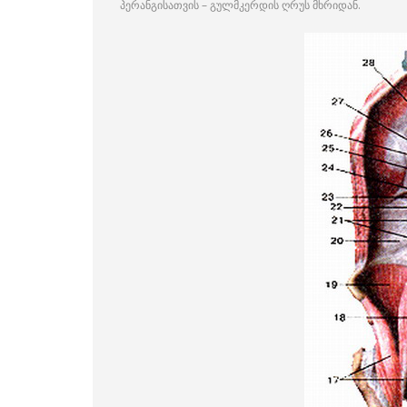
პერანგისათვის – გულმკერდის ღრუს მხრიდან.