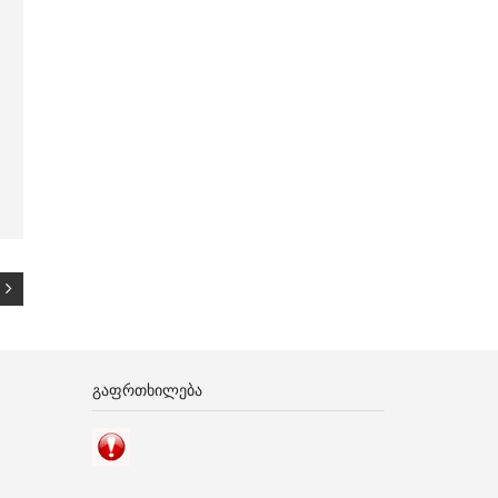
ᲒᲐᲤᲠᲗᲮᲘᲚᲔᲑᲐ