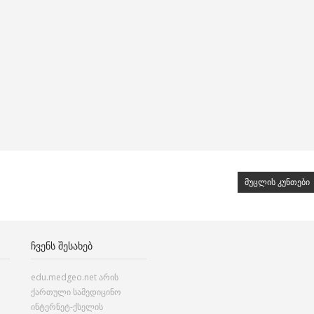
მუცლის კუნთები
ᲩᲕᲔᲜᲡ ᲨᲔᲡᲐᲮᲔᲑ
edu.medgeo.net არის
ქართული სამედიცინო
ინტერნეტ-ქსელის