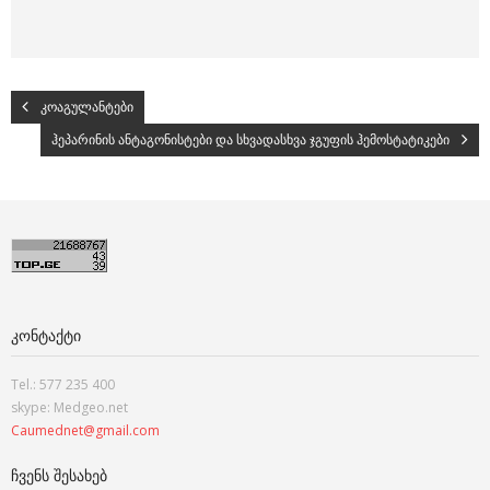
კოაგულანტები
ჰეპარინის ანტაგონისტები და სხვადასხვა ჯგუფის ჰემოსტატიკები
ᲙᲝᲜᲢᲐᲥᲢᲘ
Tel.: 577 235 400
skype: Medgeo.net
Caumednet@gmail.com
ᲩᲕᲔᲜᲡ ᲨᲔᲡᲐᲮᲔᲑ