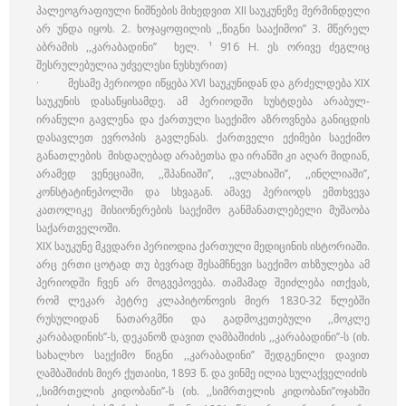
პალეოგრაფიული ნიშნების მიხედვით XII საუკუნეზე მერმინდელი
არ უნდა იყოს. 2. ხოჯაყოფილის ,,წიგნი სააქიმოი’’ 3. მწერელ
აბრამის ,,კარაბადინი’’ ხელ. ¹ 916 H. ეს ორივე ძეგლიც
შესრულებულია უძველესი ნუსხურით)
· მესამე პერიოდი იწყება XVI საუკუნიდან და გრძელდება XIX
საუკუნის დასაწყისამდე. ამ პერიოდში სუსტდება არაბულ-
ირანული გავლენა და ქართული საექიმო აზროვნება განიცდის
დასავლეთ ევროპის გავლენას. ქართველი ექიმები საექიმო
განათლების მისდაღებად არაბეთსა და ირანში კი აღარ მიდიან,
არამედ ვენეციაში, ,,შპანიაში’’, ,,ვლახიაში’’, ,,ინღლიაში’’,
კონსტატინეპოლში და სხვაგან. ამავე პერიოდს ემთხვევა
კათოლიკე მისიონერების საექიმო განმანათლებელი მუშაობა
საქართველოში.
XIX საუკუნე მკვდარი პერიოდია ქართული მედიცინის ისტორიაში.
არც ერთი ცოტად თუ ბევრად შესამჩნევი საექიმო თხზულება ამ
პერიოდში ჩვენ არ მოგვეპოვება. თამამად შეიძლება ითქვას,
რომ ლეკარ პეტრე კლაპიტონოვის მიერ 1830-32 წლებში
რუსულიდან ნათარგმნი და გადმოკეთებული ,,მოკლე
კარაბადინის’’-ს, დეკანოზ დავით ღამბაშიძის ,,კარაბადინი’’-ს (იხ.
სახალხო საექიმო წიგნი ,,კარაბადინი’’ შედგენილი დავით
ღამბაშიძის მიერ ქუთაისი, 1893 წ. და ვინმე ილია სულაქველიძის
,,სიმრთელის კიდობანი’’-ს (იხ. ,,სიმრთელის კიდობანი’’ოჯახში