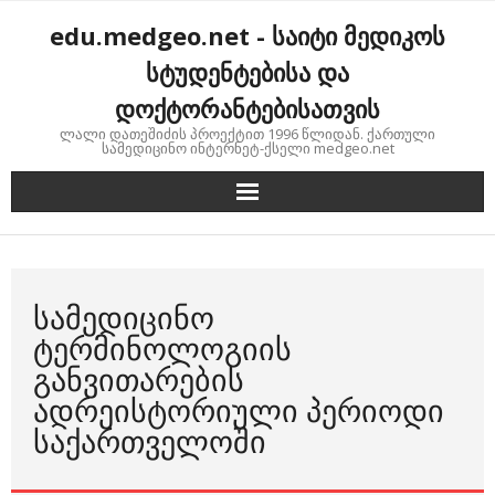
Skip
edu.medgeo.net - საიტი მედიკოს
to
content
სტუდენტებისა და
დოქტორანტებისათვის
ლალი დათეშიძის პროექტით 1996 წლიდან. ქართული
სამედიცინო ინტერნეტ-ქსელი medgeo.net
ᲡᲐᲛᲔᲓᲘᲪᲘᲜᲝ
ᲢᲔᲠᲛᲘᲜᲝᲚᲝᲒᲘᲘᲡ
ᲒᲐᲜᲕᲘᲗᲐᲠᲔᲑᲘᲡ
ᲐᲓᲠᲔᲘᲡᲢᲝᲠᲘᲣᲚᲘ ᲞᲔᲠᲘᲝᲓᲘ
ᲡᲐᲥᲐᲠᲗᲕᲔᲚᲝᲨᲘ