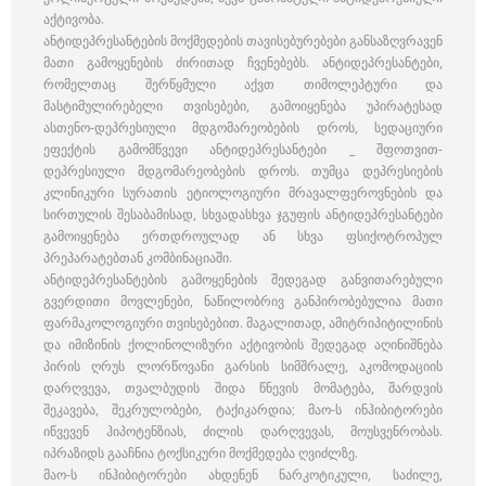
აქტივობა.
ანტიდეპრესანტების მოქმედების თავისებურებები განსაზღვრავენ
მათი გამოყენების ძირითად ჩვენებებს. ანტიდეპრესანტები,
რომელთაც შერწყმული აქვთ თიმოლეპტური და
მასტიმულირებელი თვისებები, გამოიყენება უპირატესად
ასთენო-დეპრესიული მდგომარეობების დროს, სედაციური
ეფექტის გამომწვევი ანტიდეპრესანტები _ შფოთვით-
დეპრესიული მდგომარეობების დროს. თუმცა დეპრესიების
კლინიკური სურათის ეტიოლოგიური მრავალფეროვნების და
სირთულის შესაბამისად, სხვადასხვა ჯგუფის ანტიდეპრესანტები
გამოიყენება ერთდროულად ან სხვა ფსიქოტროპულ
პრეპარატებთან კომბინაციაში.
ანტიდეპრესანტების გამოყენების შედეგად განვითარებული
გვერდითი მოვლენები, ნაწილობრივ განპირობებულია მათი
ფარმაკოლოგიური თვისებებით. მაგალითად, ამიტრიპიტილინის
და იმიზინის ქოლინოლიზური აქტივობის შედეგად აღინიშნება
პირის ღრუს ლორწოვანი გარსის სიმშრალე, აკომოდაციის
დარღვევა, თვალბუდის შიდა წნევის მომატება, შარდვის
შეკავება, შეკრულობები, ტაქიკარდია; მაო-ს ინჰიბიტორები
იწვევენ ჰიპოტენზიას, ძილის დარღვევას, მოუსვენრობას.
იპრაზიდს გააჩნია ტოქსიკური მოქმედება ღვიძლზე.
მაო-ს ინჰიბიტორები ახდენენ ნარკოტიკული, საძილე,