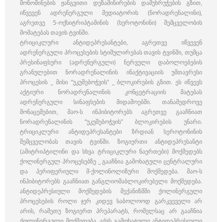
მონომინების ჟანგვითი დეზამინირების დამუხრუჭების გზით,
იწვევენ ადრენერგული მედიატორის (ნორადრენალინი),
აგრეთვე 5-ოქსიტრიპტამინის (სეროტონინი) შემცველობის
მომატებას თავის ტვინში.
ტრიციკლური ანტიდეპრესანტები, აგრეთვე იწვევენ
ადრენერგული პროცესების სტიმულირებას თავის ტვინში, თუმცა
პრესინაფსური (ადრენერგული) ნერვული დაბოლოებების
გრანულებით ნორადრენალინის ინაქტივაციის უმთავრესი
პროცესის _ მისი “უკუშებოჭვის” _ ბლოკირების გზით. ეს იწვევს
აქტიური ნორადრენალინის კონცეტრაციის მატებას
ადრენერგული სინაფსების მიდამოებში. თანამედროვე
მონაცემებით, მაო-ს ინჰიბიტორებს აგრეთვე გააჩნიათ
ნორადრენალინის “უკუშებოჭვის” ბლოკირების უნარი.
ტრიციკლური ანტიდეპრესანტები ზრდიან სეროტონინის
შემცველობას თავის ტვინში. ზოგიერთი ანტიდეპრესანტი
(ამიტრიპტილინი და სხვა ტრიციკლური ნაერთები) მოქმედებს
ქოლინერგულ პროცესებზე _ გააჩნია გამოხატული ცენტრალური
და პერიფერიული მ-ქოლინოლიზური მოქმედება. მაო-ს
ინჰიბიტორებს გააჩნიათ განგლიომაბლოკირებელი მოქმედება.
ანტიდეპრესიული მოქმედების მექანიზმში ქოლინერგული
პროცესების როლი ჯერ კიდევ საბოლოოდ გარკვეველი არ
არის, რამეთუ ზოგიერთ პრეპარატს, რომელსაც არ გააჩნია
ქოლინერგული მოქმედება, აქვს გამოხატული ანტიდეპრესიული