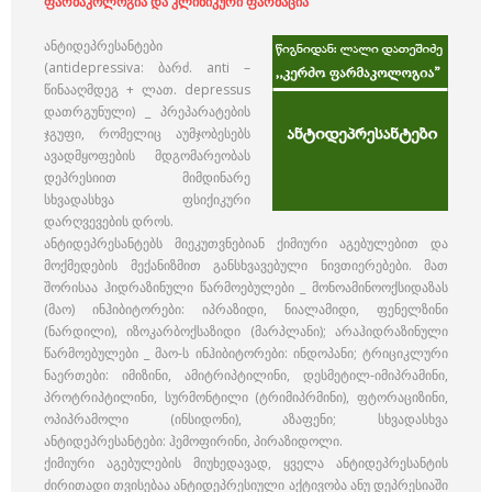
ფარმაკოლოგია და კლინიკური ფარმაცია”
ანტიდეპრესანტები
(antidepressiva: ბარძ. anti –
წინააღმდეგ + ლათ. depressus
დათრგუნული) _ პრეპარატების
ჯგუფი, რომელიც აუმჯობესებს
ავადმყოფების მდგომარეობას
დეპრესიით მიმდინარე
სხვადასხვა ფსიქიკური
დარღვევების დროს.
ანტიდეპრესანტებს მიეკუთვნებიან ქიმიური აგებულებით და
მოქმედების მექანიზმით განსხვავებული ნივთიერებები. მათ
შორისაა ჰიდრაზინული წარმოებულები _ მონოამინოოქსიდაზას
(მაო) ინჰიბიტორები: იპრაზიდი, ნიალამიდი, ფენელზინი
(ნარდილი), იზოკარბოქსაზიდი (მარპლანი); არაჰიდრაზინული
წარმოებულები _ მაო-ს ინჰიბიტორები: ინდოპანი; ტრიციკლური
ნაერთები: იმიზინი, ამიტრიპტილინი, დესმეტილ-იმიპრამინი,
პროტრიპტილინი, სურმონტილი (ტრიმიპრმინი), ფტორაციზინი,
ოპიპრამოლი (ინსიდონი), აზაფენი; სხვადასხვა
ანტიდეპრესანტები: ჰემოფირინი, პირაზიდოლი.
ქიმიური აგებულების მიუხედავად, ყველა ანტიდეპრესანტის
ძირითადი თვისებაა ანტიდეპრესიული აქტივობა ანუ დეპრესიაში