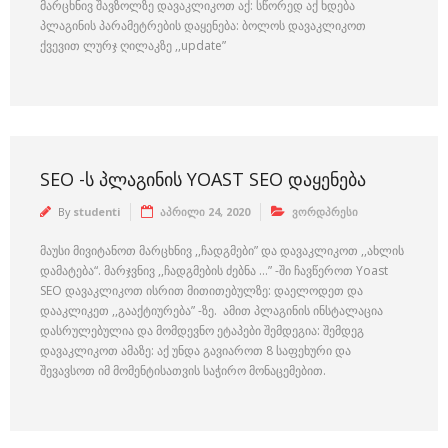
მარცხნივ შავზოლზე დავაკლიკოთ აქ: სწორედ აქ ხდება
პლაგინის პარამეტრების დაყენება: ბოლოს დავაკლიკოთ
ქვევით ლურჯ ღილაკზე ,,update”
SEO -Ს ᲞᲚᲐᲒᲘᲜᲘᲡ YOAST SEO ᲓᲐᲧᲔᲜᲔᲑᲐ
By
studenti
აპრილი 24, 2020
ვორდპრესი
მაუსი მივიტანოთ მარცხნივ ,,ჩადგმები” და დავაკლიკოთ ,,ახლის
დამატება“. მარჯვნივ ,,ჩადგმების ძებნა …” -ში ჩავწეროთ Yoast
SEO დავაკლიკოთ ისრით მითითებულზე: დაელოდეთ და
დააკლიკეთ ,,გააქტიურება” -ზე. ამით პლაგინის ინსტალაცია
დასრულებულია და მომდევნო ეტაპები შემდეგია: შემდეგ
დავაკლიკოთ ამაზე: აქ უნდა გავიაროთ 8 საფეხური და
შევავსოთ იმ მომენტისათვის საჭირო მონაცემებით.