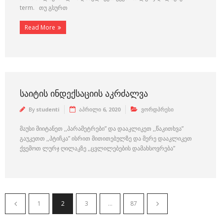
term. თუ გსურთ
Read More
ᲡᲐᲘᲢᲘᲡ ᲘᲜᲓᲔᲥᲡᲐᲪᲘᲘᲡ ᲐᲙᲠᲫᲐᲚᲕᲐ
By
studenti
აპრილი 6, 2020
ვორდპრესი
მაუსი მიიტანეთ ,,პარამეტრები” და დააკლიკეთ ,,წაკითხვა”
გაუკეთთ ,,პტიჩკა” ისრით მითითებულზე და მერე დააკლიკეთ
ქვემოთ ლურჯ ღილაკზე ,,ცვლილებების დამახსოვრება”
1
2
3
…
87