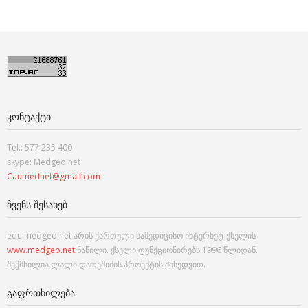
ᲙᲝᲜᲢᲐᲥᲢᲘ
Tel.: 577 235 400
skype: Medgeo.net
Caumednet@gmail.com
ᲩᲕᲔᲜᲡ ᲨᲔᲡᲐᲮᲔᲑ
edu.medgeo.net არის ქართული სამედიცინო ინტერნეტ-ქსელის
www.medgeo.net
ნაწილი. ქსელი ფუნქციონირებს 1996 წლიდან.
შექმნილია ლალი დათეშიძის პროექტის მიხედვით.
ᲒᲐᲤᲠᲗᲮᲘᲚᲔᲑᲐ