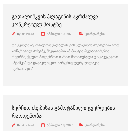
ᲒᲐᲓᲐᲚᲘᲜᲙᲕᲘᲡ ᲞᲚᲐᲒᲘᲜᲘᲡ ᲐᲙᲠᲫᲐᲚᲕᲐ
ᲙᲝᲜᲙᲠᲔᲢᲣᲚ ᲞᲝᲡᲢᲖᲔ
By
studenti
აპრილი 19, 2020
ვორდპრესი
თუ გვინდა ავკრძალოთ გადალინკვის პლაგინის მოქმედება ერთ
კონკრეტულ პოსტზე, შევდივართ ამ პოსტის რედაქტირების
რეჟიმში, ქვევით მოვძებნოთ ისრით მითითებული და გავუკეტოთ
,,პტიჩკა”: და დავაკლიკებთ მარჯვნივ ლურჯ ღილაკზე
,,განახლება”
ᲡᲔᲠᲩᲘᲗ ᲫᲘᲔᲑᲘᲡᲐᲡ ᲒᲐᲛᲝᲢᲐᲜᲘᲚᲘ ᲒᲕᲔᲠᲓᲔᲑᲘᲡ
ᲠᲐᲝᲓᲔᲜᲝᲑᲐ
By
studenti
აპრილი 19, 2020
ვორდპრესი