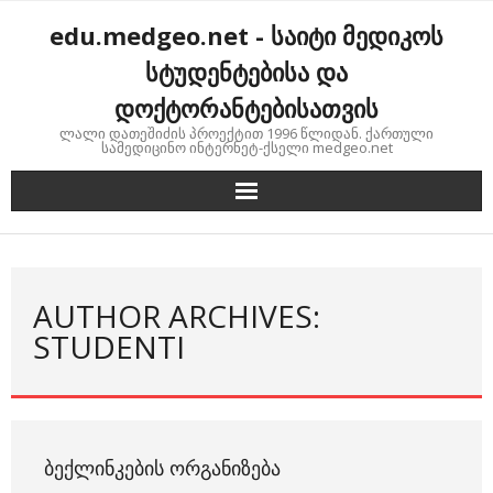
Skip
edu.medgeo.net - საიტი მედიკოს
to
content
სტუდენტებისა და
დოქტორანტებისათვის
ლალი დათეშიძის პროექტით 1996 წლიდან. ქართული
სამედიცინო ინტერნეტ-ქსელი medgeo.net
AUTHOR ARCHIVES:
STUDENTI
ᲑᲔᲥᲚᲘᲜᲙᲔᲑᲘᲡ ᲝᲠᲒᲐᲜᲘᲖᲔᲑᲐ