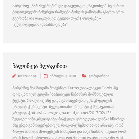
მარცხნივ ,,პარამეტრები” და დააკლიკეთ ,,წაკითხვა” -ზე ისრით
მითითებულში ჩაწერეთ რამდენი პოსტის გამოტანა გსურთ ერთ
გვერდზე და დააკლიკეთ ქვევით ლურჯ ღილაკზე –
,,ცვლილებების დამახსოვრება”
ᲩᲐᲚᲘᲜᲙᲕᲐ ᲞᲚᲐᲒᲘᲜᲘᲗ
By
studenti
აპრილი 9, 2020
ვორდპრესი
მარცხნივ შავ ზოლში მოძებნეთ Terms დააკლიკეთ Tools -ზე
დიდ ცარიელ ველში ჩააპეისტეთ წინასწარ მომზადებული
ტექსტი, რომელიც ასე უნდა გამოიყურებოდეს: კრედიტის|
კრედიტს|კრედიტი|შეღავათიანი კრედიტის|შეღავათიან
კრედიტს|http://biznes-gegma.medgeo.net/2017/02/13/
შეღავათიანი-კრედიტები/ მიაქციეთ ყურადღება: ლინკი სწორედ
ასე უნდა გამოიყურებოდეს, როგორც ზემოთაა და არა ისე, რომ
ბოლო ნაწილი პროცენტის ნიშნებით და სხვა სიმბოლოებით რომ
არის ხოლმე. ბოლოს დააკლიკეთ ქვემოთ ლურჯ ღილაკზე Add