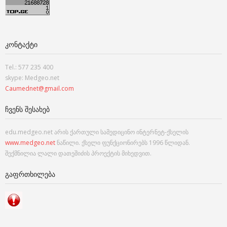
ᲙᲝᲜᲢᲐᲥᲢᲘ
Tel.: 577 235 400
skype: Medgeo.net
Caumednet@gmail.com
ᲩᲕᲔᲜᲡ ᲨᲔᲡᲐᲮᲔᲑ
edu.medgeo.net არის ქართული სამედიცინო ინტერნეტ-ქსელის
www.medgeo.net
ნაწილი. ქსელი ფუნქციონირებს 1996 წლიდან.
შექმნილია ლალი დათეშიძის პროექტის მიხედვით.
ᲒᲐᲤᲠᲗᲮᲘᲚᲔᲑᲐ