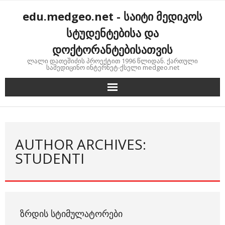
Skip
edu.medgeo.net - საიტი მედიკოს
to
content
სტუდენტებისა და
დოქტორანტებისათვის
ლალი დათეშიძის პროექტით 1996 წლიდან. ქართული
სამედიცინო ინტერნეტ-ქსელი medgeo.net
AUTHOR ARCHIVES:
STUDENTI
ᲖᲠᲓᲘᲡ ᲡᲢᲘᲛᲣᲚᲐᲢᲝᲠᲔᲑᲘ