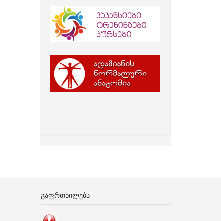
ᲒᲐᲤᲠᲗᲮᲘᲚᲔᲑᲐ