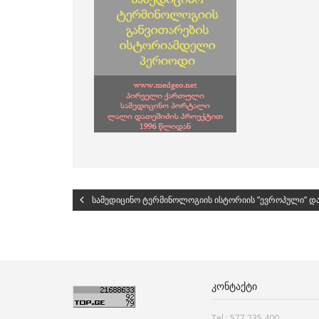
სამედიცინო ტერმინოლოგიის ისტორიის ”ევროპული” დ
ᲙᲝᲜᲢᲐᲥᲢᲘ
Tel.: 577 235 400