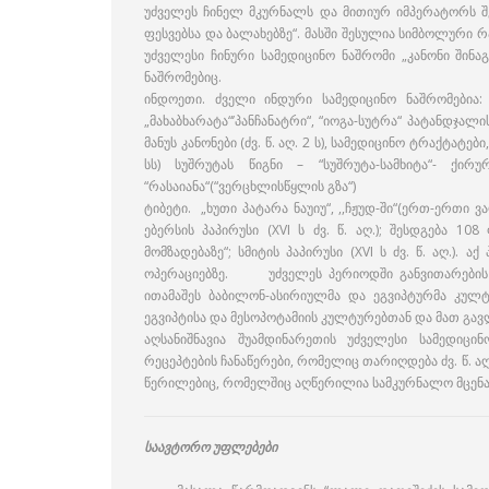
უძველეს ჩინელ მკურნალს და მითიურ იმპერატორს შე
ფესვებსა და ბალახებზე“. მასში შესულია სიმბოლური რაო
უძველესი ჩინური სამედიცინო ნაშრომი „კანონი შინაგანზე
ნაშრომებიც.
ინდოეთი. ძველი ინდური სამედიცინო ნაშრომებია: ვ
„მახაბხარატა“’პანჩანატრი“, “იოგა-სუტრა“ პატანდჯალის წ
მანუს კანონები (ძვ. წ. აღ. 2 ს), სამედიცინო ტრაქტატებ
სს) სუშრუტას წიგნი – “სუშრუტა-სამხიტა“- ქირ
“რასაიანა“(“ვერცხლისწყლის გზა“)
ტიბეტი. „ხუთი პატარა ნაუიუ“, ,,ჩჟუდ-ში“(ერთ-ერთი
ებერსის პაპირუსი (XVI ს ძვ. წ. აღ.); შესდგება 
მომზადებაზე“; სმიტის პაპირუსი (XVI ს ძვ. წ. აღ.
ოპერაციებზე. უძველეს პერიოდში განვითარების 
ითამაშეს ბაბილონ-ასირიულმა და ეგვიპტურმა კუ
ეგვიპტისა და მესოპოტამიის კულტურებთან და მათ გავ
აღსანიშნავია შუამდინარეთის უძველესი სამედიც
რეცეპტების ჩანაწერები, რომელიც თარიღდება ძვ. წ. აღ.
წერილებიც, რომელშიც აღწერილია სამკურნალო მცენა
საავტორო უფლებები