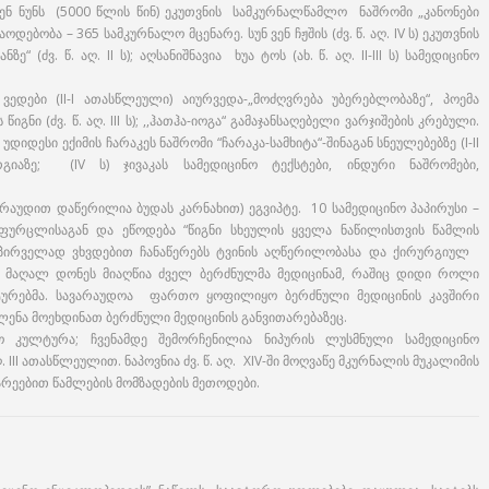
ნ ნუნს (5000 წლის წინ) ეკუთვნის სამკურნალწამლო ნაშრომი „კანონები
დებობა – 365 სამკურნალო მცენარე. სუნ ვენ ჩჟშის (ძვ. წ. აღ. IV ს) ეკუთვნის
“ (ძვ. წ. აღ. II ს); აღსანიშნავია ხუა ტოს (ახ. წ. აღ. II-III ს) სამედიცინო
ედები (II-I ათასწლეული) აიურვედა-„მოძღვრება უბერებლობაზე“, პოემა
იგნი (ძვ. წ. აღ. III ს); ,,ჰათჰა-იოგა“ გამაჯანსაღებელი ვარჯიშების კრებული.
ი, უდიდესი ექიმის ჩარაკეს ნაშრომი “ჩარაკა-სამხიტა“-შინაგან სნეულებებზე (I-II
ურგიაზე; (IV ს) ჯივაკას სამედიცინო ტექსტები, ინდური ნაშრომები,
 ვარაუდით დაწერილია ბუდას კარნახით) ეგვიპტე. 10 სამედიცინო პაპირუსი –
108 ფურცლისაგან და ეწოდება “წიგნი სხეულის ყველა ნაწილისთვის წამლის
). აქ პირველად ვხვდებით ჩანაწერებს ტვინის აღწერილობასა და ქირურგიულ
მაღალ დონეს მიაღწია ძველ ბერძნულმა მედიცინამ, რაშიც დიდი როლი
ლტურებმა. სავარაუდოა ფართო ყოფილიყო ბერძნული მედიცინის კავშირი
ლენა მოეხდინათ ბერძნული მედიცინის განვითარებაზეც.
ინო კულტურა; ჩვენამდე შემორჩენილია ნიპურის ლუსმნული სამედიცინო
 III ათასწლეულით. ნაპოვნია ძვ. წ. აღ. XIV-ში მოღვაწე მკურნალის მუკალიმის
რეებით წამლების მომზადების მეთოდები.