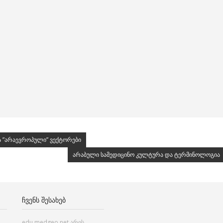
ა ”არაევროპული” ვექტორები
არაბული სამედიცინო კულტურა და ტერმინოლოგია
ᲩᲕᲔᲜᲡ ᲨᲔᲡᲐᲮᲔᲑ
edu.medgeo.net არის