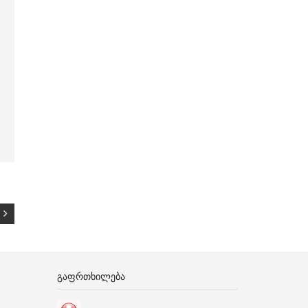
ᲒᲐᲤᲠᲗᲮᲘᲚᲔᲑᲐ