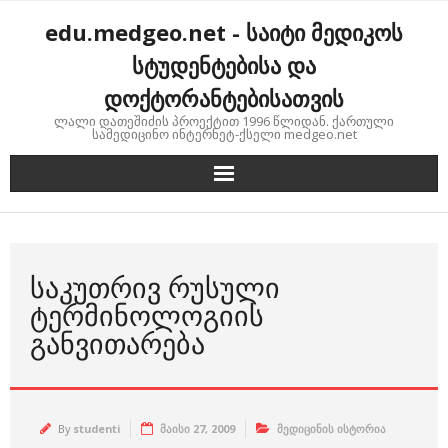
Skip
edu.medgeo.net - საიტი მედიკოს
to
content
სტუდენტებისა და
დოქტორანტებისათვის
ლალი დათეშიძის პროექტით 1996 წლიდან. ქართული
სამედიცინო ინტერნეტ-ქსელი medgeo.net
ᲡᲐᲙᲣᲗᲠᲘᲕ ᲠᲣᲡᲣᲚᲘ
ᲢᲔᲠᲛᲘᲜᲝᲚᲝᲒᲘᲘᲡ
ᲒᲐᲜᲕᲘᲗᲐᲠᲔᲑᲐ
By
studenti
მაისი 27, 2009
მედიცინის ისტორია