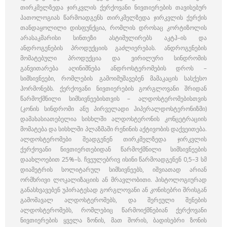
თირკმელზედა ჯირკვლის ქერქოვანი ნივთიერების თავისებურ
პათოლოგიას წარმოადგენს თირკმელზედა ჯირკვლის ქერქის
თანდაყოლილი დისფუნქცია, რომლის დროსაც კორტიზოლის
არასაკმარისი სინთეზი ასტიმულირებს აკტჰ–ის და
ანდროგენების პროდუქციის გაძლიერებას. ანდროგენების
მომატებული პროდუქცია და ვირილური სინდრომის
განვითარება აღინიშნება ანდროსტერომების დროს –
სიმსივნეები, რომლების გამოიმუშავებენ მამაკაცის სასქესო
ჰორმონებს. ქერქოვანი ნივთიერების გორგლოვანი შრიდან
წარმოქმნილი სიმსივნეებისთვის – ალდოსტერომებისთვის
(კონის სინდრომი ანუ პირველადი ჰიპერალდოსტერონიზმი)
დამახასიათებელია სისხლში ალდოსტერონის კონცეტრაციის
მომატება და სისხლში პლაზმაში რენინის აქტივობის დაქვეითება.
ალდოსტერომები შეადგენენ თირკმელზედა ჯირკვლის
ქერქოვანი ნივთიერთებიდან წარმოქმნილი სიმსივნეების
დაახლოებით 25%–ს. ჩვეულებრივ ისინი წარმოადგენენ 0,5–3 სმ
დიამეტრის სოლიტარულ სიმსივნეებს, იშვიათად არიან
ორმხრივი ლოკალიზაციის ან მრავლობითი. ჰისტოლოგიურად
განასხვავებენ უპირატესად გორგლოვანი ან კონისებრი შრისგან
გამომავალ ალდოსტერომებს, და შერეული შენების
ალდოსტერომებს, რომლებიც წარმოიქმნებიან ქერქოვანი
ნივთიერების ყველა ზონის, მათ შორის, ბადისებრი ზონის