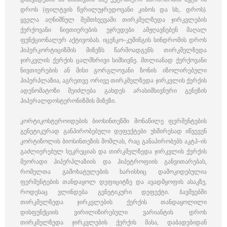
დროს (ფილტვის წვრილუჯრედოვანი კიბოს და სხ,. დროს).
ყველა აღნიშნულ შემთხვევაში თირკმელზედა ჯირკვლების
ქერქოვანი ნივთიერების უჯრედები ამჟღავნებენ მაღალ
ფუნქციონალურ აქტივობას. იცენკო–კუშინგის სინდრომის დროს
ჰიპერკორტიციზმის მიზეზს წარმოადგენს თირკმელზედა
ჯირკვლის ქერქის ცალმხრივი სიმსივნე. მთლიანად ქერქოვანი
ნივთიერების ან მისი გორგლოვანი ზონის იზოლირებული
ჰიპერპლაზია, აგრეთვე ორივე თირკმელზედა ჯირკვლის ქერქის
ადენომატოზი შეიძლება გახდეს არასიმსივნური გენეზის
ჰიპერალდოსტერონიზმის მიზეზი.
კორტიკოსტეროიდების ბიოსინთეზში მონაწილე ფერმენტების
გენეტიკურად განპირობებული დეფექტები უხშირესად იწვევენ
კორტიზოლის ბიოსინთეზის მოშლას, რაც განაპირობებს აკტჰ–ის
გაძლიერებულ სეკრეციას და თირკმელზედა ჯირკვლის ქერქის
მეორადი ჰიპერპლაზიის და ჰიპეტროფიის განვითარებას,
რომელთა გამოხატულების ხარისხიც დამოკიდებულია
ფერმენტების თანდაყოლ დეფიციტზე და ავადმყოფის ასაკზე,
როდესაც ვლინდება გენეტიკური დეფექტი. ბავშვებში
თირკმელზედა ჯირკვლების ქერქის თანდაყოლილი
დისფუნქციის ვირილიზირებული ვარიანტის დროს
თირკმელზედა ჯირკვლების ქერქის მასა, დაბადებიდან