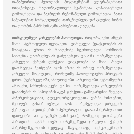
თანამედროვე მეთოდებს მიეკუთვნებიან ულტრაბგერითი
დიაგნოსტიკა, რადიონუკლიდური სკანირება, კომპიუტერული
ტომოგრაფია და მაგნიტურ–რეზონანსული ტომოგრაფია. მათი
საშუალებით ხორციელდება თირკმელზედა ჯირკვლების ზომის
და ფორმის, მასში სიმსივნის არსებობის დადგენა.
თირკმელზედა ჯირკვლების პათოლოგია,
როგორც წესი, იწვევს
მათი სტეროიდული ფუნქციების დარღვევას (დაქვეითებას ან
მომატებას, ერთი ან რამდენიმე სტეროიდული ჰორმონის
სინთეზის დათრგუნვა ან გაძლიერება და ა.შ.). თირკმელზედა
ჯირკვლის ქერქის ფუნქციის დაქვეითება ან მისი სრული
დათრგუნვა შეიძლება იყოს ერთი ან ორივე თირკმელზედა
ჯირკვლის მოცილების, რომელიმე პათოლოგიური პროცესის
დროს (ტუბერკულოზი, ამილოიდოზი, სარკოიდოზი, ავტოიმუნური
პროცესი, სისხლჩაქცევები და სხ.) თირკმელზედა ჯირკვლების
დაზიანების ან ჰიპოფიზის აკტჰ–ფუნქციის გამოვარდნის შედეგი.
ჰიპერკორტიციზმი, გლუკოკორტიკოიდების ჭარბი სინთეზით,
შეიძლება განპირობებული იყოს თირკმელზედა ჯირკვლის
ქერქოვანი ნივთიერების ჰიპერტროფიით და/ან ჰიპერპლაზიით
(დიფუზური ან დიფუზურ–კვანძოვანი), რომელიც ვითარდება
ჰიპოფიზის აკტჰ–ს მიერ თირკმელზედა ჯირკვლის ქერქის
ჰიპერსტიმულაციის შედეგად, მაგალითად, იცენკო–კუშინგის
დაავადების ან სიმსივნის ანუ ექტოპიური წარმოშობის აკტჰ–ის