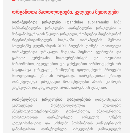
ორგანოთა პათოლოგიები, კვლევის მეთოდები
თირკმელზედა ჯირკვლები
(glandulae suprarenalis; სინ.:
სუპრარენალური ჯირკვლები, ადრენალური ჯირკვლები) –
შინაგანი სეკრეციის წყვილი ჯირკვალი, რომლებიც მდებარეობენ
რეტროპერიტონეალურ სივრცეში თირკმლების ზემოთა
პოლუსებზე გულმკერდის XI-XII მალების დონეზე. თითოეული
თირკმელზედა ჯირკვალი შედგება შიგნითა ტვინოვანი და
გარეთა ქერქოვანი ნივთიერებებისგან და თავიანთი
წარმოშობით, აგებულებით და ფუნქციებით წარმოადგენენ ორ
სხვადასხვა ჯირკვალს, რომლებიც ფილოგენეზის პროცესში
ჩამოყალიბდა ერთიან ორგანოდ. თირკმლებთან ერთად
თირკმელზედა ჯირკვლები მოთავსებულნი არიან ცხიმოვან
კაფსულაში და დაფარულნი არიან თირკმლის ფასციით.
თირკმელზედა ჯირკვლების დაავადებების
დიაგნოსტიკაში
გამოიყენება რენტგენოლოგიური მეთოდები:
პნევმორეტროპერიტონეუმი, ტომოგრაფია, ანგიოგრაფია,
აორტოგრაფია თირკმელზედა ჯირკვლის ვენების
კათეტერიზაციით და სისხლში ჰორმონების კონცეტრაციის
განსაზღვრით. თირკმელზედა ჯირკვლების გამოკვლევის