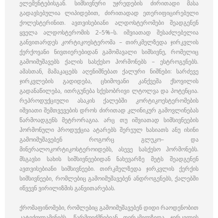
ელემენტებისგან. სიმსივნური უჯრედების ძირითადი მასა
გადავსებულია ლიპიდებით, ძირითადად ეთერიფიცირებული
ქოლესტერინით. ავთვისებიანი ალდოსტერომები შეადგენენ
ყველა ალდოსტერომის 2–5%–ს. იშვიათად შესაძლებელია
განვითარდეს კორტიკოესტერომა – თირკმელზედა ჯირკვლის
ქერქოვანი ნივთიერებიდან გამომავალი სიმსივნე, რომელიც
გამოიმუშავებს ქალის სასქესო ჰორმონებს – ესტროგენებს.
ამასთან, მამაკაცებს აღენიშნებათ ქალური ნიშნები: სარძევე
ჯირკვლების გადიდება, ცხიმოვანი კანქვეშა ქსოვილის
გადანაწილება, ითრგუნება სქესობრივი ლტოლვა და პოტენცია.
რეპროდუქციული ასაკის ქალებში კორტიკოესტერომების
იშვიათი შემთვევების დროს ძირითად კლინიკურ გამოვლინებას
წარმოადგენს მეტრორაგია. არც თუ იშვიათად სიმსივნეების
ჰორმონული პროდუქცია ატარებს შერეულ ხასიათს ანუ ისინი
გამოიმუშავებენ როგორც გლუკო– და
მინერალოკორტიკოსტეროიდებს, ასევე სასქესო ჰორმონებს.
მსგავსი სახის სიმსივნეებიდან ნახევარზე მეტს შეადგენენ
ავთვისებიანი სიმსივნეები. თირკმელზედა ჯირკვლის ქერქის
სიმსივნეები, რომლებიც გამოიმუშავებენ ანდროგენებს, ქალებში
იწვევნ ვირილიზმის განვითარებას.
ქრომაფინომები, რომლებიც გამოიმუშავებენ დიდი რაოდენობით
კატექოლამინებს, წარმოიქმნებიან თირკმელზედა ჯირკვლის