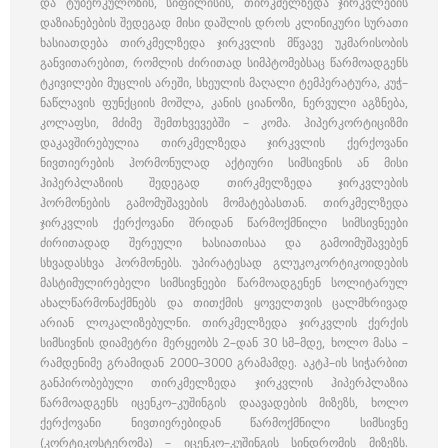
და ტუბერკულოზის, სიფილისის, თირკმელზედა ჯირკვლების
დაზიანებების შედეგად მისი დაშლის დროს კლინიკური სურათი
ხასიათდება თირკმელზედა ჯირკვლის მწვავე უკმარისობის
განვითარებით, რომლის ძირითად სიმპტომებსაც წარმოადგენს
ტკივილები მუცლის არეში, სხეულის მაღალი ტემპერატურა, კუჭ–
ნაწლავის ფუნქციის მოშლა, კანის ციანოზი, ნერვული აგზნება,
კოლაფსი, მძიმე შემთხვევებში – კომა. ჰიპერკორტიციზმი
დაკავშირებულია თირკმელზედა ჯირკვლის ქერქოვანი
ნივთიერების ჰორმონულად აქტიური სიმსივნის ან მისი
ჰიპერპლაზიის შედეგად თირკმელზედა ჯირკვლების
ჰორმონების გამომუშავების მომატებასთან. თირკმელზედა
ჯირკვლის ქერქოვანი შრიდან წარმოქმნილი სიმსივნეები
ძირითადად შერეული ხასიათისაა და გამოიმუშავებენ
სხვადასხვა ჰორმონებს. უპირატესად გლუკოკორტიკოიდების
მასტიმულირებელი სიმსივნეები წარმოადგენენ სოლიტარულ
ახალწარმონაქმნებს და თითქმის ყოველთვის ცალმხრივად
არიან ლოკალიზებულნი. თირკმელზედა ჯირკვლის ქერქის
სიმსივნის დიამეტრი მერყეობს 2–დან 30 სმ–მდე, ხოლო მასა –
რამდენიმე გრამიდან 2000–3000 გრამამდე. აკტჰ–ის სიჭარბით
განპირობებული თირკმელზედა ჯირკვლის ჰიპერპლაზია
წარმოადგენს იცენკო–კუშინგის დაავადების მიზეზს, ხოლო
ქერქოვანი ნივთიერებიდან წარმოქმნილი სიმსივნე
(კორტიკოსტერომა) – იცენკო–კუშინგის სინდრომის მიზეზს.