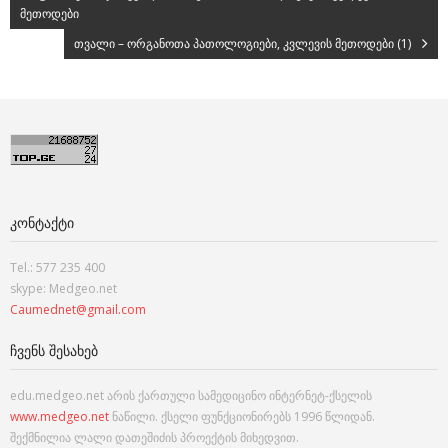
მეთოდები
თვალი – ორგანოთა პათოლოგიები, კვლევის მეთოდები (1)
ᲙᲝᲜᲢᲐᲥᲢᲘ
Tel.: 577 235 400
skype: Medgeo.net
Caumednet@gmail.com
ᲩᲕᲔᲜᲡ ᲨᲔᲡᲐᲮᲔᲑ
edu.medgeo.net არის ქართული სამედიცინო ინტერნეტ-ქსელის
www.medgeo.net
ნაწილი. ქსელი ფუნქციონირებს 1996 წლიდან.
შექმნილია ლალი დათეშიძის პროექტის მიხედვით.