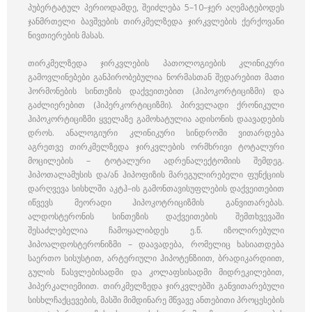
პუბერტატულ პერიოდამდე, შეიძლება 5–10–ჯერ აღემატებოდეს
ჯანმრთელი ბავშვების თირკმელზედა ჯირკვლების ქერქოვანი
ნივთიერების მასას.
თირკმელზედა ჯირკვლების პათოლოგიების კლინიკური
გამოვლინებები განპირობებულია ნორმასთან შედარებით მათი
ჰორმონების სინთეზის დაქვეითებით (ჰიპოკორტიციზმი) და
გაძლიერებით (ჰიპერკორტიციზმი). პირველადი ქრონიკული
ჰიპოკორტიციზმი ყველაზე გამოხატულია ადისონის დაავადების
დროს. ანალოგიური კლინიკური სინდრომი ვითარდება
აგრეთვე თირკმელზედა ჯირკვლების ორმხრივი ტოტალური
მოცილების – ტოტალური ადრენალექტომიის შემდეგ.
ჰიპოთალამუსის და/ან ჰიპოფიზის მარეგულირებელი ფუნქციის
დარღვევა სისხლში აკტჰ–ის გამონთავისუფლების დაქვეითებით
იწვევს მეორადი ჰიპოკოტრიციზმის განვითარებას.
ალდოსტერონის სინთეზის დაქვეითების შემთხვევაში
შესაძლებელია ჩამოყალიბდეს ე.წ. იზოლირებული
ჰიპოალდოსტერონიზმი – დაავადება, რომელიც ხასიათდება
საერთო სისუსტით, არტერიული ჰიპოტენზიით, ბრადიკარდიით,
გულის წასვლებისადმი და კოლაფსისადმი მიდრეკილებით,
ჰიპერკალიემიით. თირკმელზედა ჯირკვლებში განვითარებული
სისხლჩაქცევების, მასში მიმდინარე მწვავე ანთებითი პროცესების