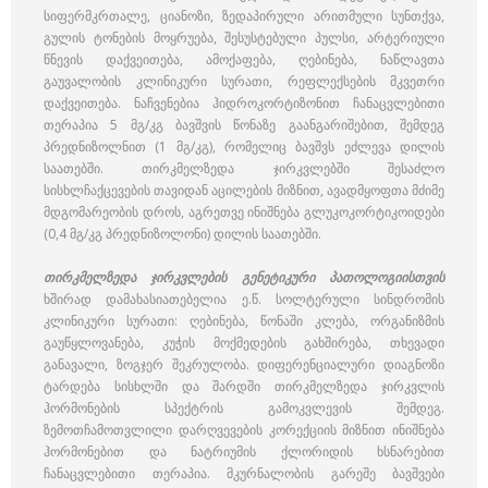
სიფერმკრთალე, ციანოზი, ზედაპირული არითმული სუნთქვა,
გულის ტონების მოყრუება, შესუსტებული პულსი, არტერიული
წნევის დაქვეითება, ამოქაფება, ღებინება, ნაწლავთა
გაუვალობის კლინიკური სურათი, რეფლექსების მკვეთრი
დაქვეითება. ნაჩვენებია ჰიდროკორტიზონით ჩანაცვლებითი
თერაპია 5 მგ/კგ ბავშვის წონაზე გაანგარიშებით, შემდეგ
პრედნიზოლნით (1 მგ/კგ), რომელიც ბავშვს ეძლევა დილის
საათებში. თირკმელზედა ჯირკვლებში შესაძლო
სისხლჩაქცევების თავიდან აცილების მიზნით, ავადმყოფთა მძიმე
მდგომარეობის დროს, აგრეთვე ინიშნება გლუკოკორტიკოიდები
(0,4 მგ/კგ პრედნიზოლონი) დილის საათებში.
თირკმელზედა ჯირკვლების გენეტიკური პათოლოგიისთვის
ხშირად დამახასიათებელია ე.წ. სოლტერული სინდრომის
კლინიკური სურათი: ღებინება, წონაში კლება, ორგანიზმის
გაუწყლოვანება, კუჭის მოქმედების გახშირება, თხევადი
განავალი, ზოგჯერ შეკრულობა. დიფერენციალური დიაგნოზი
ტარდება სისხლში და შარდში თირკმელზედა ჯირკვლის
ჰორმონების სპექტრის გამოკვლევის შემდეგ.
ზემოთჩამოთვლილი დარღვევების კორექციის მიზნით ინიშნება
ჰორმონებით და ნატრიუმის ქლორიდის ხსნარებით
ჩანაცვლებითი თერაპია. მკურნალობის გარეშე ბავშვები