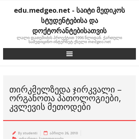
Skip
edu.medgeo.net - საიტი მედიკოს
to
content
სტუდენტებისა და
დოქტორანტებისათვის
ლალი დათეშიძის პროექტით 1996 წლიდან. ქართული
სამედიცინო ინტერნეტ-ქსელი medgeo.net
ᲗᲘᲠᲙᲛᲔᲚᲖᲔᲓᲐ ᲯᲘᲠᲙᲕᲐᲚᲘ –
ᲝᲠᲒᲐᲜᲝᲗᲐ ᲞᲐᲗᲝᲚᲝᲒᲘᲔᲑᲘ,
ᲙᲕᲚᲔᲕᲘᲡ ᲛᲔᲗᲝᲓᲔᲑᲘ
By
studenti
აპრილი 26, 2010
ორგანოთა პათოლოგიები