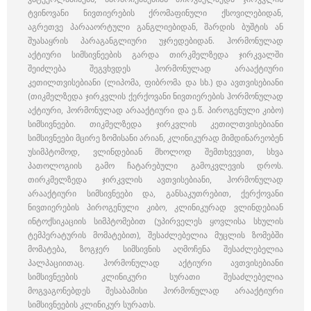
ტვინოვანი ნივთიერების ქრომაფინული ქსოვილებიდან,
აგრეთვე პარააორტული განგლიებიდან, შარდის ბუშტის ან
შუასაყრის პარაგანგლიური უჯრედებიდან. ჰორმონულად
აქტიური სიმსივნეების გარდა თირკმელზედა ჯირკვალში
შეიძლება შეგვხვდეს ჰორმონულად არააქტიური
კეთილთვისებიანი (ლიპომა, ფიბრომა და სხ.) და ავთვისებიანი
(თიკმელზედა ჯირკვლის ქერქოვანი ნივთიერების ჰორმონულად
აქტიური, ჰორმონულად არააქტიური და ე.წ. პიროგენული კიბო)
სიმსივნეები. თიკმელზედა ჯირკვლის კეთილთვისებიანი
სიმსივნეები მცირე ზომისანი არიან, კლინიკურად მიმდინარეობენ
უსიმპტომოდ, ვლინდებიან მხოლოდ შემთხვევით, სხვა
პათოლოგიის გამო ჩატარებული გამოკვლევის დროს.
თირკმელზედა ჯირკვლის ავთვისებიანი, ჰორმონულად
არააქტიური სიმსივნეები და, განსაკუთრებით, ქერქოვანი
ნივთიერების პიროგენული კიბო, კლინიკურად ვლინდებიან
ინტოქსიკაციის სიმპტომებით (უპირველეს ყოვლისა სხულის
ტემპერატურის მომატებით), შესაძლებელია მუცლის ზომებში
მომატება, ზოგჯერ სიმსივნის აღმოჩენა შესაძლებელია
პალპაციითაც. ჰორმონულად აქტიური ავთვისებიანი
სიმსივნეების კლინიკური სურათი შესაძლებელია
მოგვაგონებდეს შესაბამისი ჰორმონულად არააქტიური
სიმსივნეების კლინიკურ სურათს.