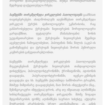
პროგნოზი დამაკმაყოფილებელია, თუმცა შრომისუნარიანობა
მუდმივად დაქვეითებული რჩება.
ბავშვებში თირკმელზედა ჯირკვლების პათოლოგიებს
გააჩნიათ
თავისებურებები. ახალშობილებს აღენიშნებათ თირკმელზედა
ჯირკვლის ქერქის ფიზიოლოგიური უკმარისობა, რაც
განპირობებულია ქერქოვანი ნივთიერების მორფოლოგიური
გარდაქმნით, ფეტალური (ჩანასახოვანი) ზონის
უკუგანვითარებით და ქერქოვანი ნივთიერების მუდმივი
აგებულების ჩამოყალიბებით, ჰიპოფიზის წინა წილის (აკტჰ–ის
გამომუშავება) და ქერქოვან ნივთიერებას შორის ჰუმორული
კავშირების განუვითარებლობით.
ბავშვებში თირკმელზედა ჯირკვლების პათოლოგიებს
მიეკუთვნებიან ქერქოვანი ნივთიერების თანდაყოლილი
დისფუნქცია, ჰიპოალდოსტერონიზმი, ქრომაფინომა, ადისონის
დაავადება, ჰიპერალდოსტერონიზმი, იცენკო–კუშინგის
დაავადება და სხ. ბავშვებში ქალასშიდა სამშობიარო ტრავმის,
მძიმედ მიმდინარე დაავადებების, მათ შორის ინფექციური (მაგ.,
მენინგოკოკური ინფექცია) დროს, არც თუ იშვიათად აღინიშნება
სისხლჩაქცევები თირკმელზედა ჯირკვალში. მძიმე ზოგადი
მდგომარეობის ფონზე აღინიშნება საერთო სისუსტე, აქტიური
მოძრაობის არარსებობა სრულ ადინამიამდეც კი, კანის