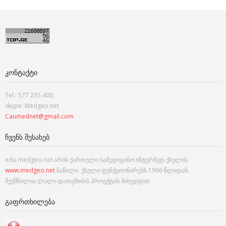
ᲙᲝᲜᲢᲐᲥᲢᲘ
Tel.: 577 235 400
skype: Medgeo.net
Caumednet@gmail.com
ᲩᲕᲔᲜᲡ ᲨᲔᲡᲐᲮᲔᲑ
edu.medgeo.net არის ქართული სამედიცინო ინტერნეტ-ქსელის
www.medgeo.net
ნაწილი. ქსელი ფუნქციონირებს 1996 წლიდან.
შექმნილია ლალი დათეშიძის პროექტის მიხედვით.
ᲒᲐᲤᲠᲗᲮᲘᲚᲔᲑᲐ