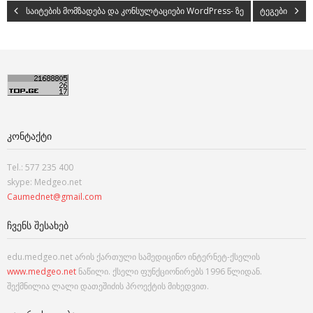
საიტების მომზადება და კონსულტაციები WordPress- ზე
ტეგები
ᲙᲝᲜᲢᲐᲥᲢᲘ
Tel.: 577 235 400
skype: Medgeo.net
Caumednet@gmail.com
ᲩᲕᲔᲜᲡ ᲨᲔᲡᲐᲮᲔᲑ
edu.medgeo.net არის ქართული სამედიცინო ინტერნეტ-ქსელის
www.medgeo.net
ნაწილი. ქსელი ფუნქციონირებს 1996 წლიდან.
შექმნილია ლალი დათეშიძის პროექტის მიხედვით.