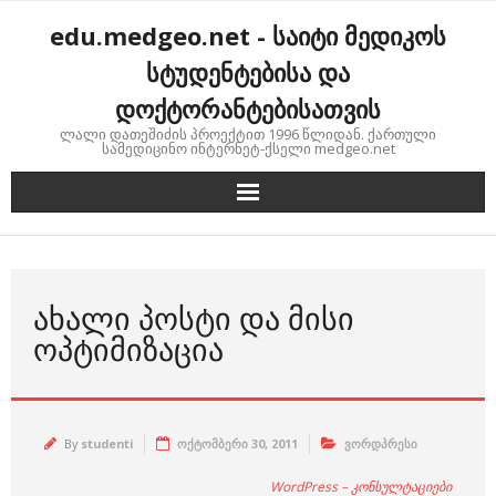
Skip
edu.medgeo.net - საიტი მედიკოს
to
content
სტუდენტებისა და
დოქტორანტებისათვის
ლალი დათეშიძის პროექტით 1996 წლიდან. ქართული
სამედიცინო ინტერნეტ-ქსელი medgeo.net
ᲐᲮᲐᲚᲘ ᲞᲝᲡᲢᲘ ᲓᲐ ᲛᲘᲡᲘ
ᲝᲞᲢᲘᲛᲘᲖᲐᲪᲘᲐ
By
studenti
ოქტომბერი 30, 2011
ვორდპრესი
WordPress – კონსულტაციები