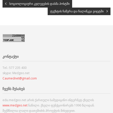
სოციოლოგიური კვლევების დასმა პოსტში
ტექსტის ჩაწერა და ჩალინკვა ვიჯეტში
ᲙᲝᲜᲢᲐᲥᲢᲘ
Tel.: 577 235 400
skype: Medgeo.net
Caumednet@gmail.com
ᲩᲕᲔᲜᲡ ᲨᲔᲡᲐᲮᲔᲑ
edu.medgeo.net არის ქართული სამედიცინო ინტერნეტ-ქსელის
www.medgeo.net
ნაწილი. ქსელი ფუნქციონირებს 1996 წლიდან.
შექმნილია ლალი დათეშიძის პროექტის მიხედვით.