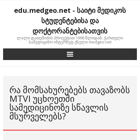
Skip
edu.medgeo.net - საიტი მედიკოს
to
content
სტუდენტებისა და
დოქტორანტებისათვის
ლალი დათეშიძის პროექტით 1996 წლიდან. ქართული
სამედიცინო ინტერნეტ-ქსელი medgeo.net
ᲠᲐ ᲛᲝᲛᲡᲐᲮᲣᲠᲔᲑᲔᲑᲡ ᲗᲐᲕᲐᲖᲝᲑᲡ
MTVI ᲣᲪᲮᲝᲔᲗᲨᲘ
ᲡᲐᲛᲔᲓᲘᲪᲘᲜᲝᲖᲔ ᲡᲬᲐᲕᲚᲘᲡ
ᲛᲡᲣᲠᲕᲔᲚᲔᲑᲡ?