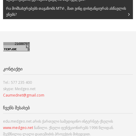
რა მომსახურებებს თავაზობს MTVi , მათ ვინც დისტანციურას ასწავლის
ენებს?
ᲙᲝᲜᲢᲐᲥᲢᲘ
Tel.: 577 235 400
skype: Medgeo.net
Caumednet@gmail.com
ᲩᲕᲔᲜᲡ ᲨᲔᲡᲐᲮᲔᲑ
edu.medgeo.net არის ქართული სამედიცინო ინტერნეტ-ქსელის
www.medgeo.net
ნაწილი. ქსელი ფუნქციონირებს 1996 წლიდან.
შექმნილია ლალი დათეშიძის პროექტის მიხედვით.