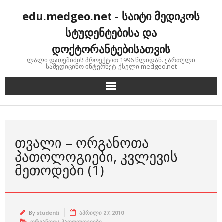
Skip
edu.medgeo.net - საიტი მედიკოს
to
content
სტუდენტებისა და
დოქტორანტებისათვის
ლალი დათეშიძის პროექტით 1996 წლიდან. ქართული
სამედიცინო ინტერნეტ-ქსელი medgeo.net
ᲗᲕᲐᲚᲘ – ᲝᲠᲒᲐᲜᲝᲗᲐ
ᲞᲐᲗᲝᲚᲝᲒᲘᲔᲑᲘ, ᲙᲕᲚᲔᲕᲘᲡ
ᲛᲔᲗᲝᲓᲔᲑᲘ (1)
By
studenti
აპრილი 27, 2010
ორგანოთა პათოლოგიები