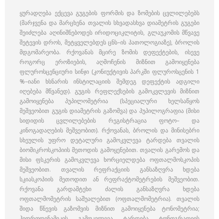
ყურადღება ექცევა გუგების ფორმის და ზომების ცვლილებებს
(მარჯვენა და მარცხენა თვალის სხვადასხვა დიამეტრის გუგები
შეიძლება აღინიშნებოდეს ირიდოციკლიტის, გლაუკომის მწვავე
შეტევის დროს, მეტყველებდეს ცნს–ის პათოლოგიაზე), ბროლის
მდგომარეობა. რქოვანას მცირე ზომის დეფექტების, ისევე
როგორც ეროზიების, აღმოჩენის მიზნით გამოიყენება
ფლუროსცენციური სინჯი (კონიუქტივის პარკში ფლუროსცენის 1
%–იანი ხსნარის ინსტილაციის შემდეგ დეფექტის ადგილი
იღებება მწვანედ). გუგის რეფლექსების გამოკვლევის მიზნით
გამოიყენება პუპილომეტრია (სპეციალური ხელსაწყოს
მეშვეობით გუგის დიამეტრის გაზომვა) და პუპილოგრაფია (მისი
სიდიდის ცვლილებების რეგისტრაცია ფოტო– და
კინოგადაღების მეშვეობით). რქოვანას, ბროლის და მინისებრი
სხეულის უფრო დეტალური გამოკვლევა ტარდება თვალის
ბიომიკროსკოპიის მეთოდის გამოყენებით. თვალის გარემოს და
მისი ფსკერის გამოკვლევა ხორციელდება ოფთალმოსკოპის
მეშვეობით. თვალის რეფრაქციის განსაზღვრა ხდება
სკიასკოპიის მეთოდით ან რეფრაქტომეტრების მეშვეობით.
რქოვანა გარდამტეხი ძალის განსაზღვრა ხდება
ოფთალმომეტრის საშუალებით (ოფთალმომეტრია). თვალის
შიდა წნევის გაზომვის მიზნით გამოიყენება ტონომეტრია;
ჰიდროდინამიკის გამოკვლევა ტარდება ტონოგრაფიის