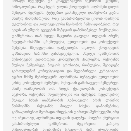
სწრაფი შედედება და კოაგულაციური ნეკროზის (ფუფხის)
ჩამოყალიბება, რაც ხელს უშლის ქსოვილების სიღრმეში ცილის
შემდგომ შეღწევას. ტუტეებით გამოწვეული დამწვრობა უფრო
მძიმედ მიმდინარეობს, რაც განპირობებულია ცილის დაშლით
(გალხობით) და კოლიკვაციური ნეკროზის ჩამოყალიბებით, რაც
ხელს არ უშლის ტუტეების შემდგომ დამაზიანებელ მოქმედებას.
დამწვრობას თან სდევს მკვეთრი ტკივილი თვალის არეში,
ბლეფაროსპაზმი, ცრემლდენა, ქუთუთოების და კონიუქტივის
შეშუპება, მხედველობის დაქვეითება. თვალის ქსოვილების
დაზიანების ხარისხი განსხვავებულია. მსუბუქი დამწვრობის
შემთხვევაში ვითარდება კონიუქტივის ჰიპერემია, რქოვანას
მსუბუქი შემღვრევა, ზოგჯერ ეროზიები, რომლებიც შეიძლება
გართულდნენ კონიუქტივიტით და ზედაპირული კერატიტით.
უფრო მძიმე შემთხვევებში აღინიშნება ბუშტუკები ქუთუთოების
კანზე, კონიუქტივის შეშუპება, რქოვანას გამოხატული შემღვრევა.
მძიმე დამწვრობას თან სდევს ქუთუთოების, კონიუქტივის
ნეკროზი, რქოვანას ინფილტრაცია და შეშუპება; ჩვეულებრივ
მსგავსი სახის დამწვრობის გამოსავალი არის ლიბრის
წარმოქმნა. რქოვანას მთელი სისქის დაზიანებისას,
განსაკუთრებით მეორადი ინფექციის დართვის შემთხვევაში, არც
თუ იშვიათად, აღინიშნება თვალის დაღუპვა. სხივური ენერგიით
განპირობებული დამწვრობა შედარებით კარგად
მიმდინარეობას. აღინიშნება სინათლის შიში, ცრემლდენა,