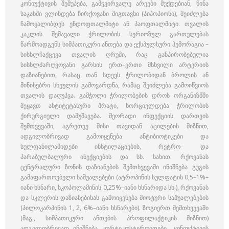
კონიუქტივის შეშუპება, გამჭვირვალე არეები მუქდებიან, წინა
საკანში ვლინდება ჩირქოვანი შიგთავსი (ჰიპოპიონი), შეიძლება
ჩამოყალიბდეს ენდოფთალმიტი ან პაოფთალმიტი. თვალის
კაკლის შემავალი ჭრილობის სერიოზულ გართულებას
წარმოადგენს სიმპათიკური ანთება და ექსპულსური ჰემორაგია –
სისხლჩაქცევა თვალის ღრუში, რაც განპირობებულია
სისხლძარღვოვანი გარსის ერთ–ერთი მსხვილი არტერიის
დაზიანებით, რასაც თან სდევს ჭრილობიდან ბროლის ან
მინისებრი სხეულის გამოვარდნა, რამაც შეიძლება გამოიწვიოს
თვალის დაღუპვა. გამჭოლი ჭრილობების დროს ორგანიზმში
შეყავთ ანტიტეტანური შრატი, ხორციელდება ჭრილობის
ქირურგიული დამუშავება. მეორადი ინფექციის დართვის
შემთვევაში, აგრეთვე მისი თავიდან აცილების მიზნით,
ადგილობრივად გამოიყენება ანტიბიოტიკები და
სულფანილამიდები ინსტილაციების, რეტრო– და
პარაბულბალური ინექციების და სხ. სახით. რქოვანას
ცენტრალური ზონის დაზიანების შემთხვევაში ინიშნება გუგის
გამაფართოებელი საშუალებები (ატროპინის სულფატის 0,5–1%–
იანი ხსნარი, სკოპოლამინის 0,25%–იანი ხსნარიდა სხ.), რქოვანას
და სკლერის დაზიანებისას გამოიყენება მიოტური საშუალებების
(პილოკარპინის 1, 2, 6%–იანი ხსნარები). ზოგიერთ შემთხვევაში
(მაგ., სიმპათიკური ანთების პროფილაქტიკის მიზნით)
ადგილობრივად ინიშნება კორტიკოსტეროიდები. კონიუქტივის